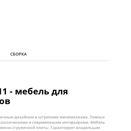
СБОРКА
1 - мебель для
ов
коничным дизайном и штрихами минимализма. Томные
 классическими и современными интерьерами. Мебель
евесно-стружечной плиты. Гарантирует владельцам