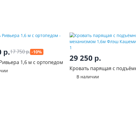
0
р.
17 750
-10%
р.
29 250
р.
Ривьера 1,6 м с ортопедом
Кровать парящая с подъё
ичии
механизмом 1,6м Флэш Ка
В наличии