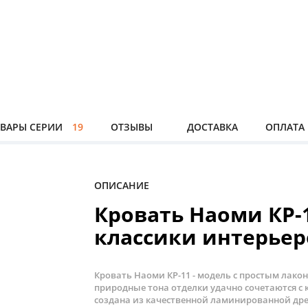
ВАРЫ СЕРИИ
19
ОТЗЫВЫ
ДОСТАВКА
ОПЛАТА
ОПИСАНИЕ
Кровать Наоми КР-1
классики интерьер
Кровать Наоми КР-11 - модель с простым ла
природные тона отделки удачно сочетаются с
создана из качественной ламинированной др