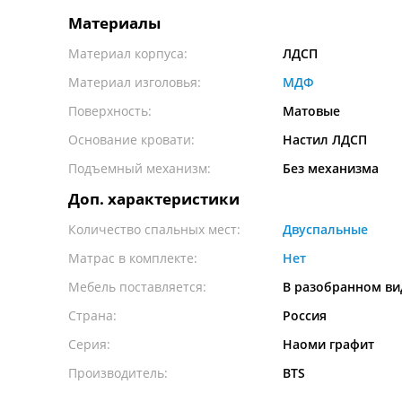
Материалы
Материал корпуса:
ЛДСП
Материал изголовья:
МДФ
Поверхность:
Матовые
Основание кровати:
Настил ЛДСП
Подъемный механизм:
Без механизма
Доп. характеристики
Количество спальных мест:
Двуспальные
Матрас в комплекте:
Нет
Мебель поставляется:
В разобранном ви
Страна:
Россия
Серия:
Наоми графит
Производитель:
BTS