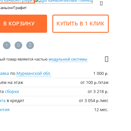
каньон/Графит
В КОРЗИНУ
КУПИТЬ В 1 КЛИК
ый товар является частью
модульной системы
авка
по
Мурманской обл.
1 000
р.
ём на этаж
от 100
/этаж
р.
уга
сборки
от 3 218
р.
ата
в кредит
от 3 054
/мес
р.
антия
12 мес.