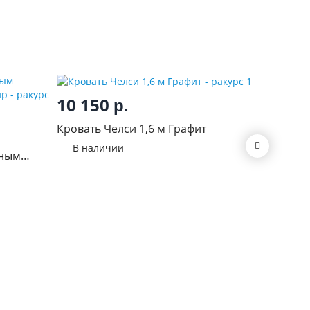
10 150
р.
11 3
Кровать Челси 1,6 м Графит
Хелен КР
В наличии
мным
В нал
шемир