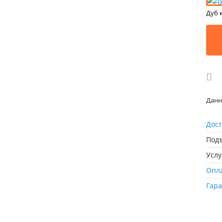
Дуб 
Данн
Дост
Подъ
Усл
Опл
Гар