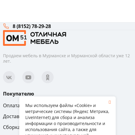
8 (8152) 78-29-28
Продаем мебель в Мурманске и Мурманской области уже 12
лет.
Покупателю
Оплата
Вопрос-ответ
Мы используем файлы «Cookie» и
метрические системы (Яндекс Метрика,
Доставка
Обмен и возврат
LiveInternet) для сбора и анализа
информации о производительности и
Сборка
Гарантия
использования сайта, а также для