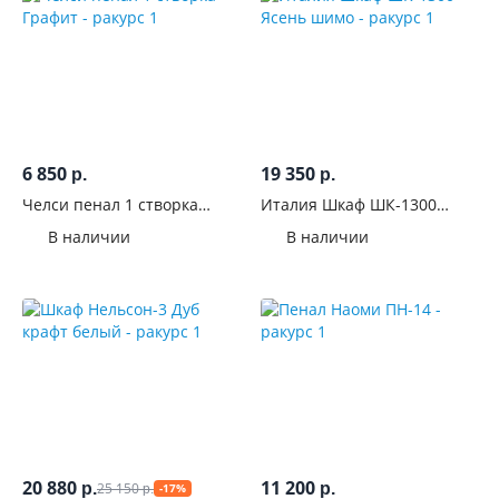
С
выдвижными
ящиками
Тип
6 850
19 350
ящиков
р.
р.
Челси пенал 1 створка
Италия Шкаф ШК-1300
Графит
Ясень шимо
С
В наличии
В наличии
открытыми
полками
С
антресолью
На
ножках
20 880
11 200
С
25 150
р.
р.
-17%
р.