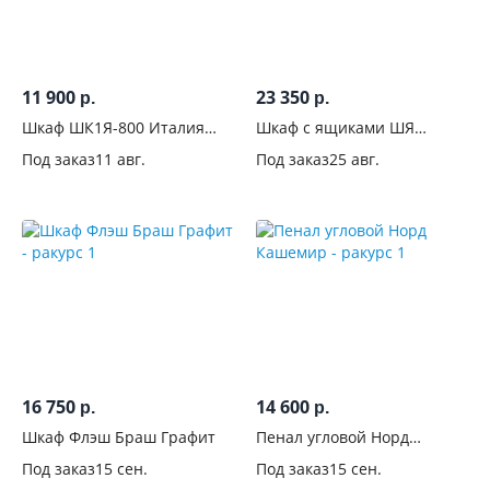
распашные
176
Только
купе
11 900
23 350
р.
р.
15
Шкаф ШК1Я-800 Италия
Шкаф с ящиками ШЯ
Купе +
Дуб крафт
Классика Сонома
распашные
Под заказ
11 авг.
Под заказ
25 авг.
8
Без
дверей
1
Система
дверей-
купе
16 750
14 600
р.
р.
Конструкция
Шкаф Флэш Браш Графит
Пенал угловой Норд
дверей-купе
Кашемир
Под заказ
15 сен.
Под заказ
15 сен.