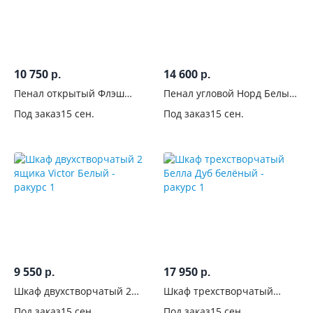
В
прихожую
176
Назначение
10 750
14 600
р.
р.
Пенал открытый Флэш
Пенал угловой Норд Белый
Цвет
Браш Мени Грин
глянец
Под заказ
15 сен.
Под заказ
15 сен.
Производитель
9 550
17 950
р.
р.
Шкаф двухстворчатый 2
Шкаф трехстворчатый
ящика Victor Белый
Белла Дуб белёный
Под заказ
15 сен.
Под заказ
15 сен.