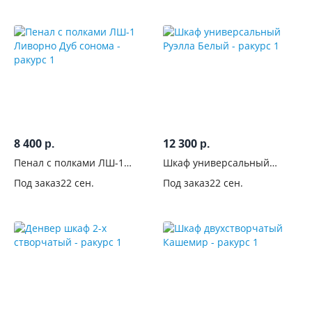
Количество
дверей
Материал
фасадов
Поверхность
фасадов
8 400
12 300
р.
р.
С
Пенал с полками ЛШ-1
Шкаф универсальный
фрезеровкой
Ливорно Дуб сонома
Руэлла Белый
Под заказ
22 сен.
Под заказ
22 сен.
С
рисунком
Со
стеклом
Лакобель
С