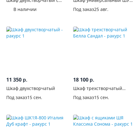
Шкаф двухстворчатый с
Шкаф универсальный ШУ
см
зеркалом Белла Сандал
Классика Сонома
В наличии
Под заказ
25 авг.
Глубина,
см
Высота,
см
Вид
Тип
11 350
18 100
р.
р.
установки
Шкаф двухстворчатый
Шкаф трехстворчатый
Белла Сандал
Конструкция
Под заказ
15 сен.
Под заказ
15 сен.
Тип
дверей
Только