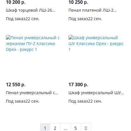
10 200
10 250
р.
р.
Шкаф торцевой ЛШ-26
Пенал платяной ЛШ-2
Ливорно Дуб сонома
Ливорно Дуб сонома
Под заказ
22 сен.
Под заказ
22 сен.
12 550
17 300
р.
р.
Пенал универсальный с
Шкаф универсальный ШУ
зеркалом ПУ-Z Классика
Классика Орех
Под заказ
22 сен.
Под заказ
22 сен.
Орех
1
2
...
5