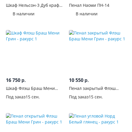
ручками
Шкаф Нельсон-3 Дуб крафт
Пенал Наоми ПН-14
белый
В наличии
В наличии
Комната
В
гостиную
541
На
балкон
81
В
16 750
10 550
спальню
р.
р.
849
Шкаф Флэш Браш Мени
Пенал закрытый Флэш
Грин
Браш Мени Грин
Для
Под заказ
15 сен.
Под заказ
15 сен.
офиса
91
В
детскую
52