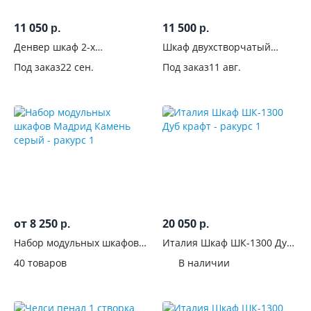
зеркалом
11 050
11 500
р.
р.
Количество
Денвер шкаф 2-х
Шкаф двухстворчатый
створчатый
Кашемир
зеркал
Под заказ
22 сен.
Под заказ
11 авг.
Со
стеклянными
дверцами
С
пескоструйным
рисунком
от 8 250
20 050
р.
р.
Наполнение
Набор модульных шкафов
Италия Шкаф ШК-1300 Дуб
Мадрид Камень серый
крафт
Расположение
40 товаров
В наличии
полок
Штанга