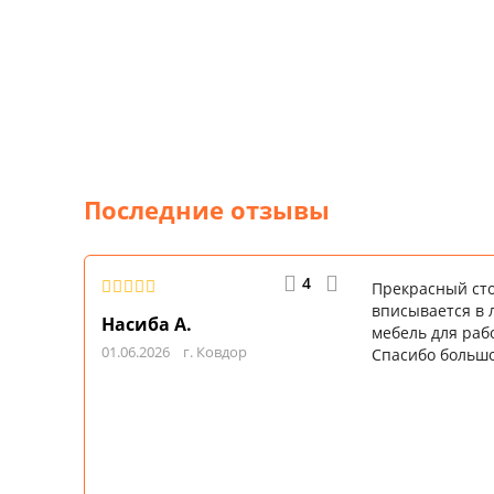
Смотреть
все
93
отзыва
Последние отзывы
4
Прекрасный сто
вписывается в 
Насиба А.
мебель для рабо
01.06.2026
г. Ковдор
Спасибо большо