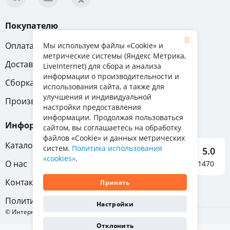
Покупателю
Оплата
Вопрос-ответ
Мы используем файлы «Cookie» и
метрические системы (Яндекс Метрика,
Доставка
Обмен и возврат
LiveInternet) для сбора и анализа
информации о производительности и
Сборка
Гарантия
использования сайта, а также для
улучшения и индивидуальной
Производители
настройки предоставления
информации. Продолжая пользоваться
Информация
сайтом, вы соглашаетесь на обработку
файлов «Cookie» и данных метрических
Каталог мебели
систем.
Политика использования
5.0
«cookies»
.
О нас
Отзывы о нас 1470
Контакты
Принять
Политика конфиденциальности
Настройки
© Интернет-магазин «Отличная мебель», 2011-2026
Отклонить