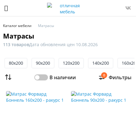
Фильтр
Только
Каталог мебели
Матрасы
в
Матрасы
наличии
113 товаров
Дата обновления цен 10.08.2026
Цена
От
80x200
До
90x200
120x200
140x200
160x2
0
В наличии
Фильтры
Распродажа
мебели
Новинка
Ширина,