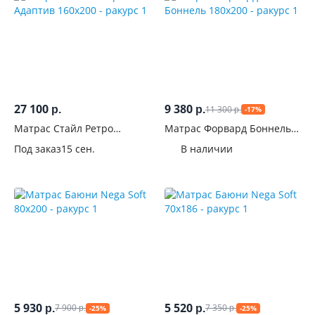
27 100
9 380
11 300
р.
р.
-17%
р.
Матрас Стайл Ретро
Матрас Форвард Боннель
Адаптив 160x200
180x200
Под заказ
15 сен.
В наличии
5 930
5 520
7 900
7 350
р.
р.
-25%
-25%
р.
р.