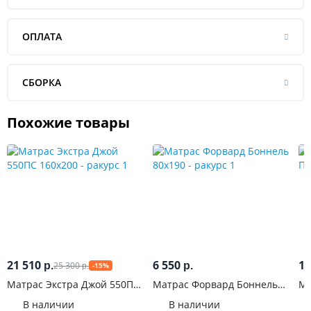
ОПЛАТА
СБОРКА
Похожие товары
21 510
6 550
13
25 300
р.
р.
-15%
р.
Матрас Экстра Джой 550ПС
Матрас Форвард Боннель
Ма
160x200
80x190
16
В наличии
В наличии