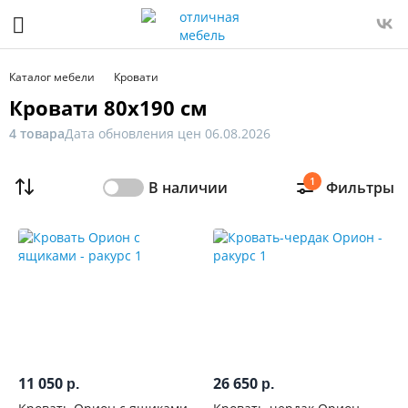
Фильтр
Только
Каталог мебели
Кровати
в
Кровати 80x190 см
наличии
4 товара
Дата обновления цен 06.08.2026
Цена
1
В наличии
Фильтры
От
До
Распродажа
мебели
Ширина,
см
11 050
26 650
р.
р.