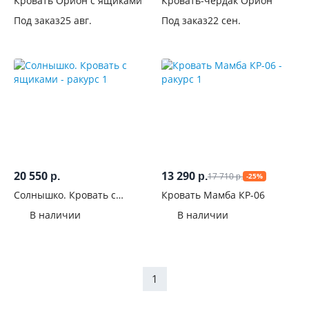
Длина,
Кровать Орион с ящиками
Кровать-чердак Орион
см
Под заказ
25 авг.
Под заказ
22 сен.
Количество
спальных
мест
Размер
спального
места, см
20 550
13 290
17 710
р.
р.
-25%
р.
70x190
Солнышко. Кровать с
Кровать Мамба КР-06
1
ящиками
В наличии
В наличии
80x160
4
80x180
4
1
80x186
5