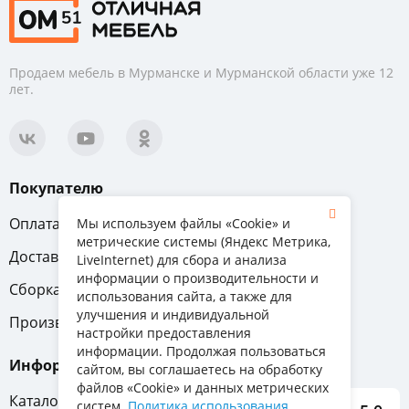
Тип
Спинки
Продаем мебель в Мурманске и Мурманской области уже 12
/
лет.
бортики
Изголовье
Покупателю
Материал
изголовья
Оплата
Вопрос-ответ
Мы используем файлы «Cookie» и
метрические системы (Яндекс Метрика,
С
Доставка
Обмен и возврат
LiveInternet) для сбора и анализа
фрезеровкой
информации о производительности и
Сборка
Гарантия
использования сайта, а также для
улучшения и индивидуальной
С
Производители
настройки предоставления
рисунком
информации. Продолжая пользоваться
Информация
сайтом, вы соглашаетесь на обработку
С
файлов «Cookie» и данных метрических
Каталог мебели
изножьем
систем.
Политика использования