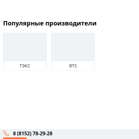
80x190
4
80x200
Популярные производители
47
90x200
71
120x200
41
ТЭКС
BTS
140x200
136
160x200
301
Комната
Вид
Конструкция
8 (8152) 78-29-28