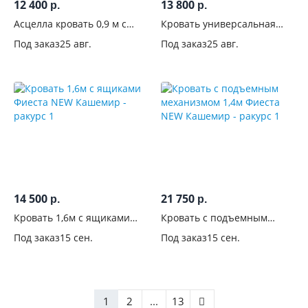
12 400
13 800
р.
р.
Асцелла кровать 0,9 м с
Кровать универсальная
подъемным механизмом
Бланка
Под заказ
25 авг.
Под заказ
25 авг.
14 500
21 750
р.
р.
Кровать 1,6м с ящиками
Кровать с подъемным
Фиеста NEW Кашемир
механизмом 1,4м Фиеста
Под заказ
15 сен.
Под заказ
15 сен.
NEW Кашемир
1
2
...
13