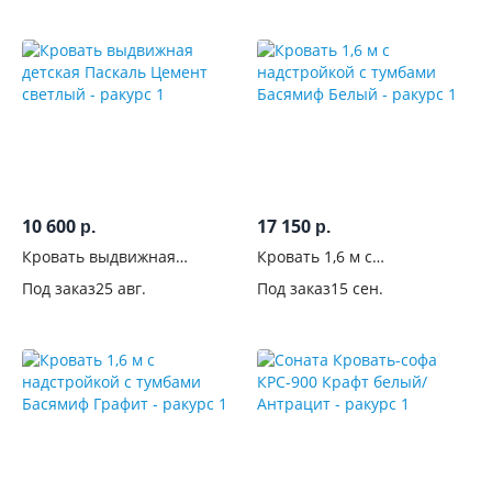
Подъемный
механизм
С
бельевым
ящиком
С
10 600
17 150
р.
р.
выдвижными
Кровать выдвижная
Кровать 1,6 м с
ящиками
детская Паскаль Цемент
надстройкой с тумбами
Под заказ
25 авг.
Под заказ
15 сен.
светлый
Басямиф Белый
С
тумбами
С
полками
На