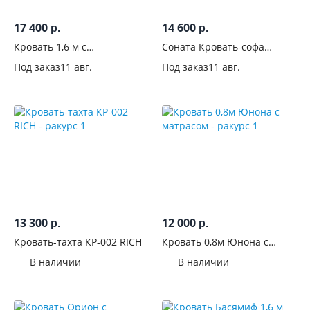
ножках
17 400
14 600
р.
р.
Да
Кровать 1,6 м с
Соната Кровать-софа
надстройкой с тумбами
КРС-900 Крафт белый/
160
Под заказ
11 авг.
Под заказ
11 авг.
Басямиф Графит
Антрацит
Нет
455
Высокие
ножки
37
Матрас в
комплекте
13 300
12 000
Для
р.
р.
кого
Кровать-тахта КР-002 RICH
Кровать 0,8м Юнона с
матрасом
В наличии
В наличии
Цвет
Стиль