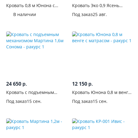
Кровать 0,8 м Юнона с
Кровать Эко 0,9 Ясень
матрасом
Шимо
В наличии
Под заказ
25 авг.
24 650
12 150
р.
р.
Кровать с подъемным
Кровать Юнона 0,8 м венге
механизмом Мартина 1,6м
с матрасом
Под заказ
15 сен.
Под заказ
15 сен.
Сонома