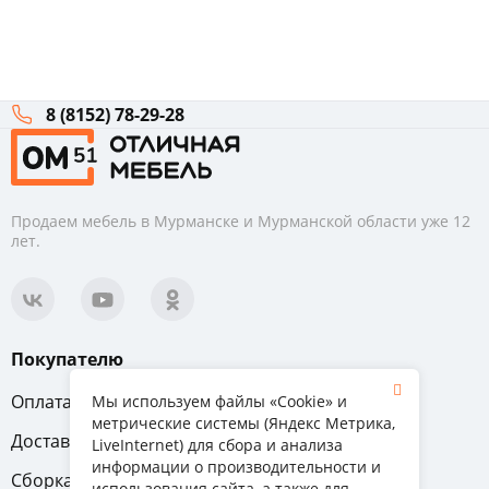
8 (8152) 78-29-28
Продаем мебель в Мурманске и Мурманской области уже 12
лет.
Покупателю
Оплата
Вопрос-ответ
Мы используем файлы «Cookie» и
метрические системы (Яндекс Метрика,
Доставка
Обмен и возврат
LiveInternet) для сбора и анализа
информации о производительности и
Сборка
Гарантия
использования сайта, а также для