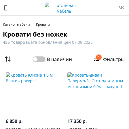
Фильтр
Только
Каталог мебели
Кровати
в
Кровати без ножек
наличии
455 товаров
Дата обновления цен 07.08.2026
Цена
1
В наличии
Фильтры
От
До
Распродажа
мебели
Ширина,
см
6 850
17 350
р.
р.