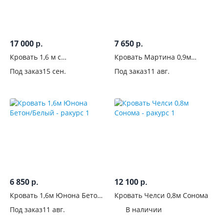
/
бортики
Изголовье
17 000
7 650
р.
р.
Кровать 1,6 м с
Кровать Мартина 0,9м
Материал
надстройкой с тумбами
Сонома
Под заказ
15 сен.
Под заказ
11 авг.
Басямиф Дуб беленый
изголовья
С
фрезеровкой
С
рисунком
С
изножьем
6 850
12 100
р.
р.
Кровать 1,6м Юнона Бетон/
Кровать Челси 0,8м Сонома
Основание
Белый
Под заказ
11 авг.
В наличии
кровати