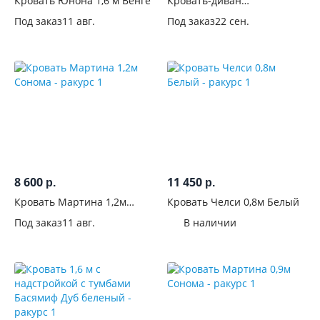
Длина,
Кровать Юнона 1,6 м Венге
Кровать-диван
Палермо-3_Ю с подъемным
см
Под заказ
11 авг.
Под заказ
22 сен.
механизмом 0,9м
Количество
спальных
мест
Размер
спального
места, см
8 600
11 450
р.
р.
Комната
Кровать Мартина 1,2м
Кровать Челси 0,8м Белый
Сонома
Вид
Под заказ
11 авг.
В наличии
Конструкция
Тип
Спинки