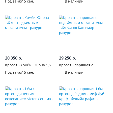
С
Под заказ
15 сен.
В наличии
1,6 м
рисунком
С
изножьем
Основание
кровати
Ортопедическое
20 350
29 250
р.
р.
155
Кровать Комби Юнона 1,6
Кровать парящая с
Настил
м с подъемным
подъёмным механизмом
Под заказ
15 сен.
В наличии
ЛДСП
механизмом
1,6м Флэш Кашемир
142
Подъемный
механизм
С