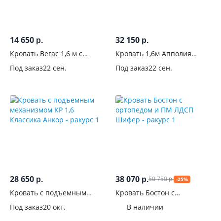
14 650
32 150
р.
р.
Кровать Вегас 1,6 м с
Кровать 1,6м Апполия
ортопедом Крафт
ортопедическая с
Под заказ
22 сен.
Под заказ
22 сен.
табачный
подъемным механизмом
28 650
38 070
50 750
р.
р.
-25%
р.
Кровать с подъемным
Кровать Бостон с
механизмом КР 1,6
ортопедом и ПМ ЛДСП
Под заказ
20 окт.
В наличии
Классика Анкор
Шифер