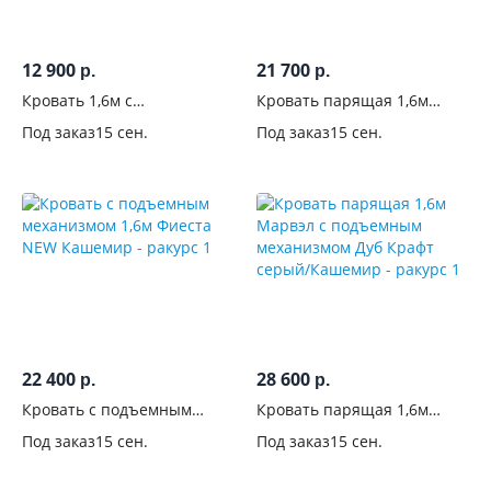
бельевым
ящиком
12 900
21 700
р.
р.
С
Кровать 1,6м с
Кровать парящая 1,6м
выдвижными
ортопедическим
ортопед Роджинамиф Дуб
ящиками
Под заказ
15 сен.
Под заказ
15 сен.
основанием Victor Сонома
Крафт белый/Графит
С
тумбами
С
полками
На
ножках
22 400
28 600
р.
р.
Кровать с подъемным
Кровать парящая 1,6м
Матрас в
механизмом 1,6м Фиеста
Марвэл с подъемным
комплекте
Под заказ
15 сен.
Под заказ
15 сен.
NEW Кашемир
механизмом Дуб Крафт
серый/Кашемир
Для