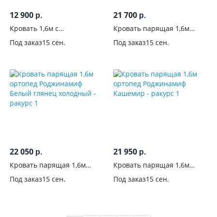
12 900
21 700
р.
р.
Кровать 1,6м с
Кровать парящая 1,6м
ортопедическим
ортопед Роджинамиф
Под заказ
15 сен.
Под заказ
15 сен.
основанием Victor Белый
Графит
22 050
21 950
р.
р.
Кровать парящая 1,6м
Кровать парящая 1,6м
ортопед Роджинамиф
ортопед Роджинамиф
Под заказ
15 сен.
Под заказ
15 сен.
Белый глянец холодный
Кашемир