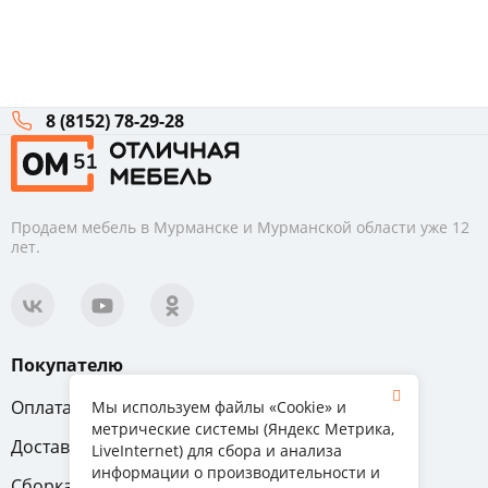
8 (8152) 78-29-28
Продаем мебель в Мурманске и Мурманской области уже 12
лет.
Покупателю
Оплата
Вопрос-ответ
Мы используем файлы «Cookie» и
метрические системы (Яндекс Метрика,
Доставка
Обмен и возврат
LiveInternet) для сбора и анализа
информации о производительности и
Сборка
Гарантия