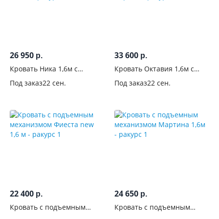
Вид
Конструкция
26 950
33 600
р.
р.
Тип
Кровать Ника 1,6м с
Кровать Октавия 1,6м с
подъемным механизмом
подъемным механизмом
Спинки
Под заказ
22 сен.
Под заказ
22 сен.
Мокко
Бирюза
/
бортики
Изголовье
Материал
изголовья
С
22 400
24 650
р.
р.
фрезеровкой
Кровать с подъемным
Кровать с подъемным
механизмом Фиеста new
механизмом Мартина 1,6м