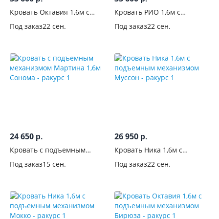
Длина,
Кровать Октавия 1,6м с
Кровать РИО 1,6м с
см
подъемным механизмом
подъемным механизмом
Под заказ
22 сен.
Под заказ
22 сен.
Серый
Бежевый
Количество
спальных
мест
Односпальные
34
Полутороспальные
49
Двуспальные
24 650
26 950
р.
р.
155
Кровать с подъемным
Кровать Ника 1,6м с
механизмом Мартина 1,6м
подъемным механизмом
Под заказ
15 сен.
Под заказ
22 сен.
Размер
Сонома
Муссон
спального
места, см
Комната