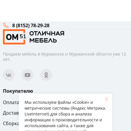
8 (8152) 78-29-28
Продаем мебель в Мурманске и Мурманской области уже 12
лет.
Покупателю
Оплата
Вопрос-ответ
Мы используем файлы «Cookie» и
метрические системы (Яндекс Метрика,
Доставка
Обмен и возврат
LiveInternet) для сбора и анализа
информации о производительности и
Сборка
Гарантия
использования сайта, а также для