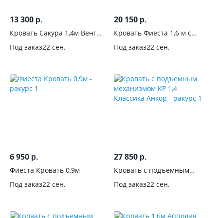
ножках
13 300
20 150
р.
р.
Матрас в
Кровать Сакура 1,4м Венге/
Кровать Фиеста 1,6 м с
комплекте
Лоредо
матрасом
Под заказ
22 сен.
Под заказ
22 сен.
Для
кого
Цвет
Стиль
Современный
296
6 950
27 850
р.
р.
Классический
Фиеста Кровать 0,9м
Кровать с подъемным
62
механизмом КР 1,4
Под заказ
22 сен.
Под заказ
22 сен.
Классика Анкор
Производитель