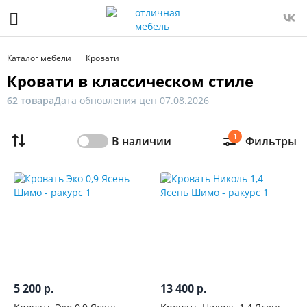
Фильтр
Только
Каталог мебели
Кровати
в
Кровати в классическом стиле
наличии
62 товара
Дата обновления цен 07.08.2026
Цена
1
В наличии
Фильтры
От
До
Распродажа
мебели
Ширина,
см
5 200
13 400
р.
р.