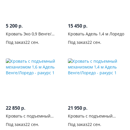
/
бортики
Изголовье
5 200
15 450
р.
р.
Кровать Эко 0,9 Венге/
Кровать Адель 1,4 м Лоредо
Материал
Лоредо
Под заказ
22 сен.
Под заказ
22 сен.
изголовья
С
фрезеровкой
С
рисунком
С
изножьем
22 850
21 950
р.
р.
Кровать с подъемный
Кровать с подъемный
Основание
механизмом 1,6 м Адель
механизмом 1,4 м Адель
Под заказ
22 сен.
Под заказ
22 сен.
Венге/Лоредо
Венге/Лоредо
кровати