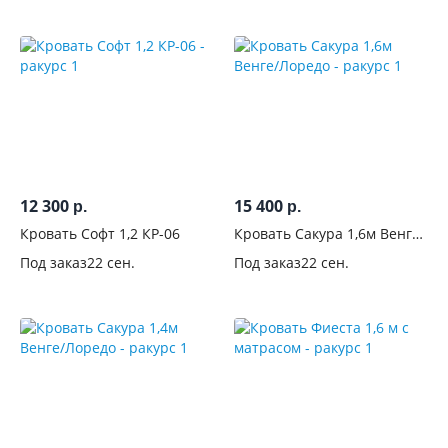
Подъемный
механизм
С
бельевым
ящиком
С
12 300
15 400
р.
р.
выдвижными
Кровать Софт 1,2 КР-06
Кровать Сакура 1,6м Венге/
ящиками
Лоредо
Под заказ
22 сен.
Под заказ
22 сен.
С
тумбами
С
полками
На