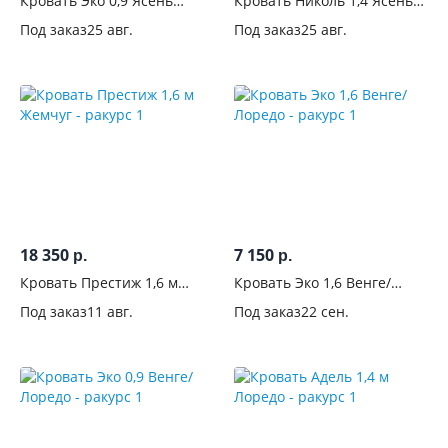
Длина,
Кровать Эко 0,9 Ясень
Кровать Николь 1,4 Ясень
Шимо
Шимо
см
Под заказ
25 авг.
Под заказ
25 авг.
Количество
спальных
мест
Размер
спального
места, см
18 350
7 150
р.
р.
Комната
Кровать Престиж 1,6 м
Кровать Эко 1,6 Венге/
Жемчуг
Лоредо
Вид
Под заказ
11 авг.
Под заказ
22 сен.
Конструкция
Тип
Спинки