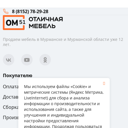
8 (8152) 78-29-28
Продаем мебель в Мурманске и Мурманской области уже 12
лет.
Покупателю
Оплата
Вопрос-ответ
Мы используем файлы «Cookie» и
метрические системы (Яндекс Метрика,
Доставка
Обмен и возврат
LiveInternet) для сбора и анализа
информации о производительности и
Сборка
Гарантия
использования сайта, а также для
улучшения и индивидуальной
Производители
настройки предоставления
информации. Продолжая пользоваться