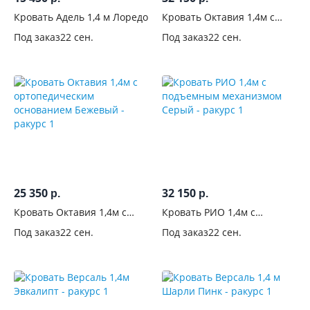
Длина,
Кровать Адель 1,4 м Лоредо
Кровать Октавия 1,4м с
см
подъемным механизмом
Под заказ
22 сен.
Под заказ
22 сен.
Бежевый
Количество
спальных
мест
Размер
спального
места, см
70x190
25 350
32 150
р.
р.
0
Кровать Октавия 1,4м с
Кровать РИО 1,4м с
80x160
ортопедическим
подъемным механизмом
Под заказ
22 сен.
Под заказ
22 сен.
0
основанием Бежевый
Серый
80x180
0
80x186
0