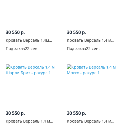
80x190
0
80x200
9
30 550
30 550
р.
р.
90x200
Кровать Версаль 1,4м
Кровать Версаль 1,4 м
15
Эвкалипт
Шарли Пинк
Под заказ
22 сен.
Под заказ
22 сен.
120x200
16
140x200
44
160x200
103
Комната
Вид
30 550
30 550
р.
р.
Кровать Версаль 1,4 м
Кровать Версаль 1,4 м
Конструкция
Шарли Бриз
Мокко