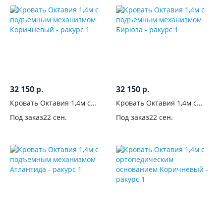
С
бельевым
ящиком
С
выдвижными
32 150
32 150
ящиками
р.
р.
Кровать Октавия 1,4м с
Кровать Октавия 1,4м с
подъемным механизмом
подъемным механизмом
С
Под заказ
22 сен.
Под заказ
22 сен.
Коричневый
Бирюза
тумбами
С
полками
На
ножках
Матрас в