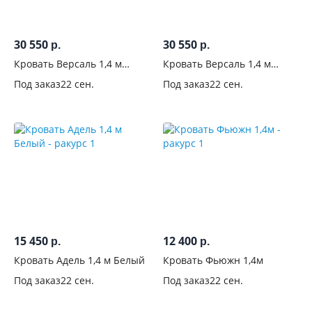
1
30 550
30 550
Материал
р.
р.
изголовья
Кровать Версаль 1,4 м
Кровать Версаль 1,4 м
Маренго
Грифельный
Под заказ
22 сен.
Под заказ
22 сен.
С
фрезеровкой
С
рисунком
С
изножьем
15 450
12 400
Основание
р.
р.
кровати
Кровать Адель 1,4 м Белый
Кровать Фьюжн 1,4м
Под заказ
22 сен.
Под заказ
22 сен.
Подъемный
механизм