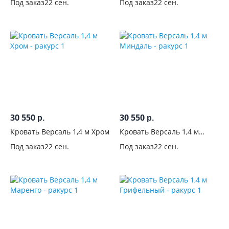
Под заказ
22 сен.
Под заказ
22 сен.
Тип
Спинки
/
бортики
Изголовье
Мягкое
30 550
30 550
р.
р.
изголовье
Кровать Версаль 1,4 м Хром
Кровать Версаль 1,4 м
44
Миндаль
Под заказ
22 сен.
Под заказ
22 сен.
Каретная
стяжка
19
Высокое
изголовье
63
Без
изголовья