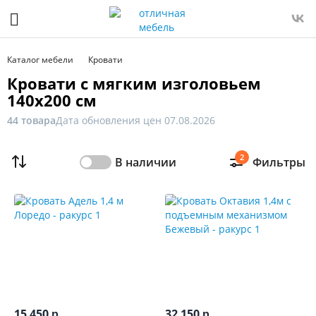
Фильтр
Только
Каталог мебели
Кровати
в
Кровати с мягким изголовьем
наличии
140x200 см
Цена
44 товара
Дата обновления цен 07.08.2026
От
До
2
В наличии
Фильтры
Распродажа
мебели
Ширина,
см
15 450
32 150
р.
р.