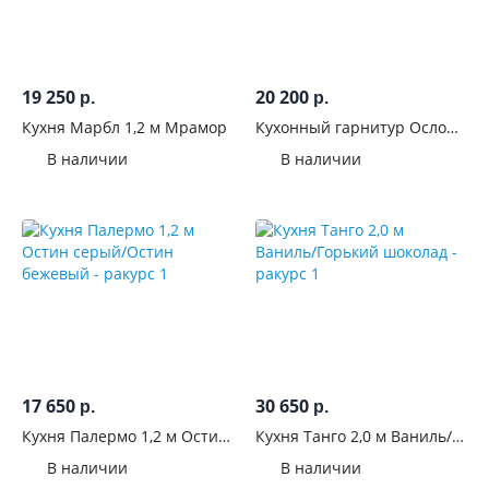
шкафом
под
вытяжку
19 250
20 200
р.
р.
С
Кухня Марбл 1,2 м Мрамор
Кухонный гарнитур Осло
открытыми
1,8 м Карбон фарфор
В наличии
В наличии
полками
С
торцевыми
модулями
С
антресолями
С цельной
17 650
30 650
р.
р.
столешницей
Кухня Палермо 1,2 м Остин
Кухня Танго 2,0 м Ваниль/
серый/Остин бежевый
Горький шоколад
В наличии
В наличии
Вид