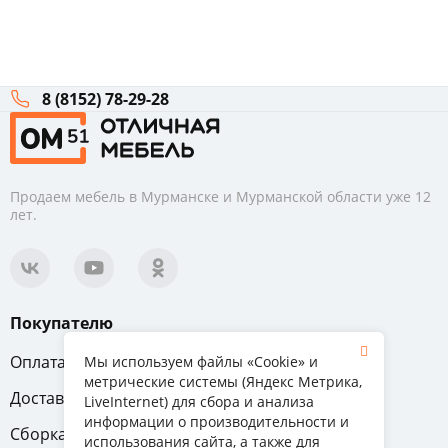
ручками
На
ножках
8 (8152) 78-29-28
Цвет
Стиль
Продаем мебель в Мурманске и Мурманской области уже 12
Производитель
лет.
Покупателю
Оплата
Вопрос-ответ
Мы используем файлы «Cookie» и
метрические системы (Яндекс Метрика,
Доставка
Обмен и возврат
LiveInternet) для сбора и анализа
информации о производительности и
Сборка
Гарантия
использования сайта, а также для