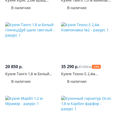
Кухня Ирис 2,0м Браш
Кухня Танго 1,5 м Ваниль/
см
Графит
Горький шоколад
В наличии
В наличии
Ширина
угла, см
Толщина
столешницы,
см
Конструкция
20 850
35 290
47 050
р.
р.
-25%
р.
С
Кухня Танго 1,8 м Белый
Кухня Техно-5 2,4м
пеналом
глянец/Дуб шале светлый
Компоновка №2
В наличии
В наличии
Под
духовой
шкаф
Со