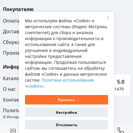
Покупателю
Оплата
Вопрос-ответ
Мы используем файлы «Cookie» и
метрические системы (Яндекс Метрика,
Доставка
Обмен и возврат
LiveInternet) для сбора и анализа
информации о производительности и
Сборка
Гарантия
использования сайта, а также для
улучшения и индивидуальной
Производители
настройки предоставления
информации. Продолжая пользоваться
Информация
сайтом, вы соглашаетесь на обработку
файлов «Cookie» и данных метрических
Каталог мебели
систем.
Политика использования
5.0
«cookies»
.
О нас
Отзывы о нас 1470
Контакты
Принять
Политика конфиденциальности
Настройки
© Интернет-магазин «Отличная мебель», 2011-2026
Отклонить