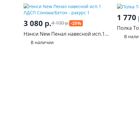
1 770
3 080
р.
4 100
-25%
р.
Полка То
Нэнси New Пенал навесной исп.1
В нал
ЛДСП Сонома/Бетон
В наличии