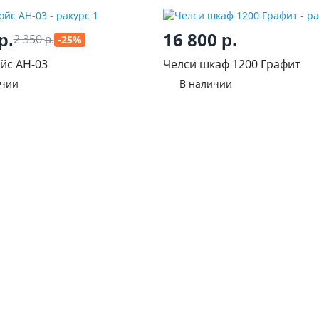
16 800
р.
р.
2 350
-25%
р.
йс АН-03
Челси шкаф 1200 Графит
ичии
В наличии