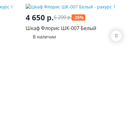
4 650
р.
6 200
-25%
р.
27 6
Шкаф Флорис ШК-007 Белый
Шкаф-ку
В наличии
Дуб вен
В нал