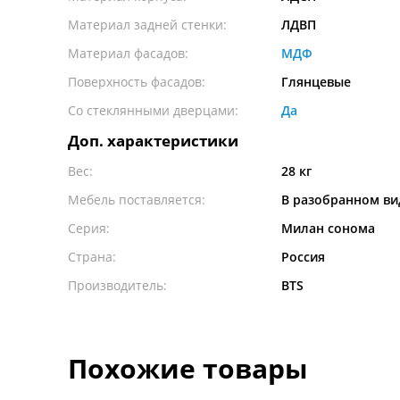
Материал задней стенки:
ЛДВП
Материал фасадов:
МДФ
Поверхность фасадов:
Глянцевые
Со стеклянными дверцами:
Да
Доп. характеристики
Вес:
28 кг
Мебель поставляется:
В разобранном ви
Серия:
Милан сонома
Страна:
Россия
Производитель:
BTS
Похожие товары