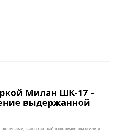
оркой Милан ШК-17 –
ение выдержанной
 полочками, выдержанный в современном стиле, и