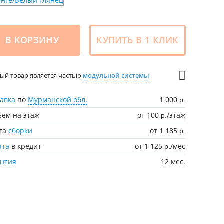
В КОРЗИНУ
КУПИТЬ В 1 КЛИК
ый товар является частью
модульной системы
авка
по
Мурманской обл.
1 000
р.
ём на этаж
от 100
/этаж
р.
уга
сборки
от 1 185
р.
ата
в кредит
от 1 125
/мес
р.
антия
12 мес.