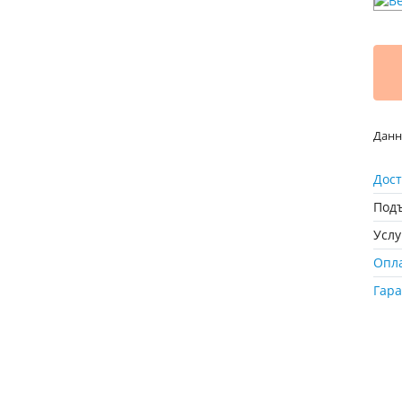
Данн
Дост
Подъ
Усл
Опл
Гар