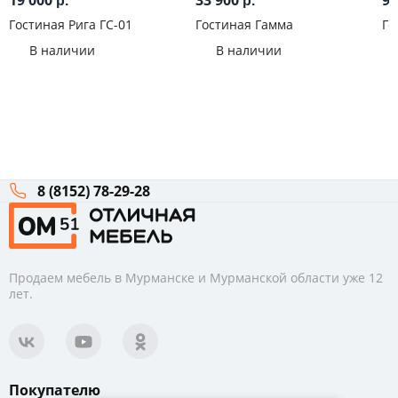
19 000
33 900
9 
р.
р.
Гостиная Рига ГС-01
Гостиная Гамма
Го
В наличии
В наличии
8 (8152) 78-29-28
Продаем мебель в Мурманске и Мурманской области уже 12
лет.
Покупателю