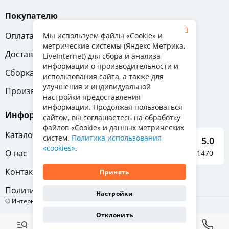
Покупателю
Оплата
Вопрос-ответ
Мы используем файлы «Cookie» и
метрические системы (Яндекс Метрика,
Доставка
Обмен и возврат
LiveInternet) для сбора и анализа
информации о производительности и
Сборка
Гарантия
использования сайта, а также для
улучшения и индивидуальной
Производители
настройки предоставления
информации. Продолжая пользоваться
Информация
сайтом, вы соглашаетесь на обработку
файлов «Cookie» и данных метрических
Каталог мебели
систем.
Политика использования
5.0
«cookies»
.
О нас
Отзывы о нас 1470
Контакты
Принять
Политика конфиденциальности
Настройки
© Интернет-магазин «Отличная мебель», 2011-2026
Отклонить