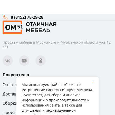
8 (8152) 78-29-28
Продаем мебель в Мурманске и Мурманской области уже 12
лет.
Покупателю
Оплата
Вопрос-ответ
Мы используем файлы «Cookie» и
метрические системы (Яндекс Метрика,
Доставка
Обмен и возврат
LiveInternet) для сбора и анализа
информации о производительности и
Сборка
Гарантия
использования сайта, а также для
улучшения и индивидуальной
Производители