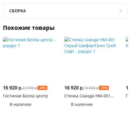
СБОРКА
Похожие товары
16 920
16 920
12
22 550
18 800
р.
р.
-25%
-10%
р.
р.
Гостиная Белла центр
Стенка Сканди НМ-001
Го
Серый Шифер/Грин Грей
В наличии
В наличии
Софт