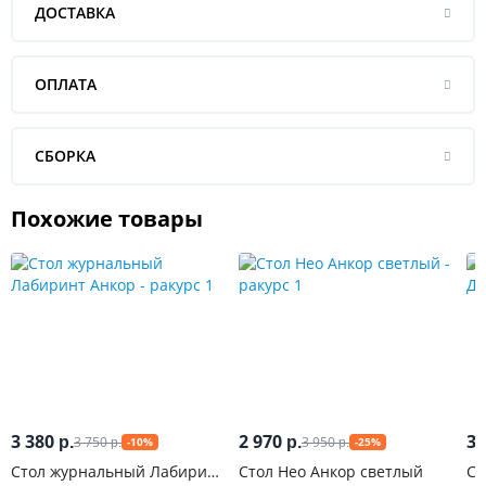
ДОСТАВКА
ОПЛАТА
СБОРКА
Похожие товары
3 380
2 970
3 
3 750
3 950
р.
р.
-10%
-25%
р.
р.
Стол журнальный Лабиринт
Стол Нео Анкор светлый
Ст