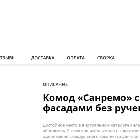
ТЗЫВЫ
ДОСТАВКА
ОПЛАТА
СБОРКА
ОПИСАНИЕ
Комод «Санремо» 
фасадами без руче
Достойное место в виртуальном каталоге онл
«Санремо». Его можно использовать как самос
одноимённого модульного комплекта для спал