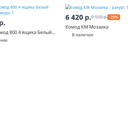
6 420
р.
8 550
-25%
р.
р.
Комод КМ Мозаика
мод 800 4 ящика Белый
В наличии
ичии