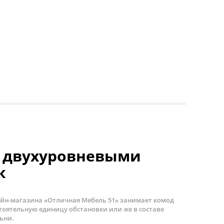
с двухуровневыми
к
айн-магазина «Отличная Мебель 51» занимает комод
тоятельную единицу обстановки или же в составе
ьни.