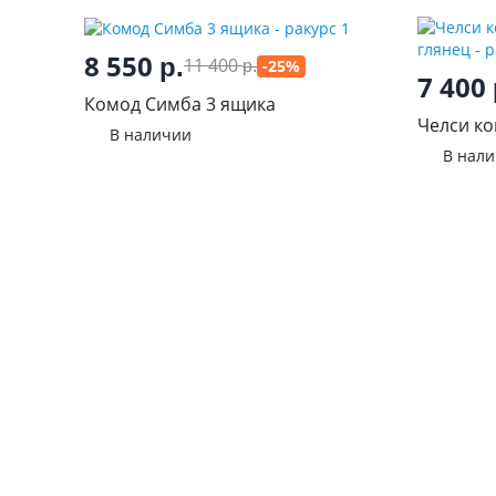
8 550
р.
11 400
-25%
р.
7 400
Комод Симба 3 ящика
Челси ко
В наличии
глянец
В нал