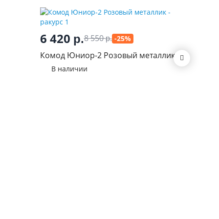
7 77
6 420
р.
8 550
-25%
р.
Комод Т
Комод Юниор-2 Розовый металлик
В нал
В наличии