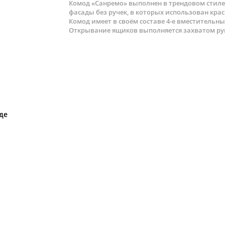
Комод «Санремо» выполнен в трендовом стил
фасады без ручек, в которых использован кр
Комод имеет в своём составе 4-е вместител
Открывание ящиков выполняется захватом рук
де