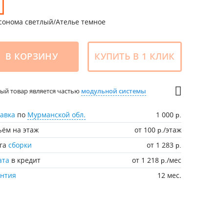
сонома светлый/Ателье темное
В КОРЗИНУ
КУПИТЬ В 1 КЛИК
ый товар является частью
модульной системы
авка
по
Мурманской обл.
1 000
р.
ём на этаж
от 100
/этаж
р.
уга
сборки
от 1 283
р.
ата
в кредит
от 1 218
/мес
р.
антия
12 мес.