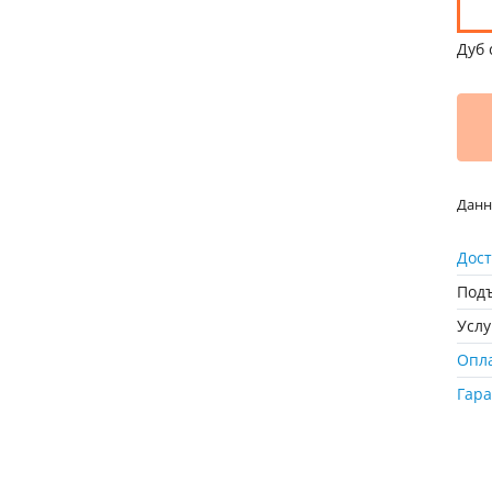
Дуб 
Данн
Дост
Подъ
Усл
Опл
Гар