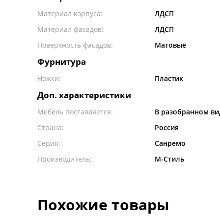
Материал корпуса:
ЛДСП
Материал фасадов:
ЛДСП
Поверхность фасадов:
Матовые
Фурнитура
Ножки:
Пластик
Доп. характеристики
Мебель поставляется:
В разобранном ви
Страна:
Россия
Серия:
Санремо
Производитель:
М-Стиль
Похожие товары