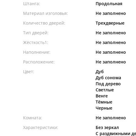
Штанга:
Продольная
Материал изголовья:
Не заполнено
Количество дверей:
Трехдверные
Тип дверей:
Не заполнено
Жёсткость1:
Не заполнено
Наполнение:
Не заполнено
Расположение:
Не заполнено
Цвет:
Дуб
Дуб сонома
Под дерево
Светлые
Венге
Тёмные
Черные
Комната:
Не заполнено
Характеристики:
Без зеркал
С раздвижными д