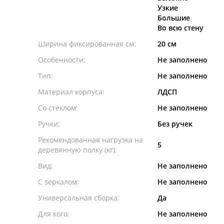
Узкие
Большие
Во всю стену
Ширина фиксированная см:
20 см
Особенности:
Не заполнено
Тип:
Не заполнено
Материал корпуса:
ЛДСП
Со стеклом:
Не заполнено
Ручки:
Без ручек
Рекомендованная нагрузка на
5
деревянную полку (кг):
Вид:
Не заполнено
С зеркалом:
Не заполнено
Универсальная сборка:
Да
Для кого:
Не заполнено