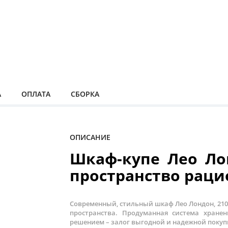
А
ОПЛАТА
СБОРКА
ОПИСАНИЕ
Шкаф-купе Лео Ло
пространство раци
Современный, стильный шкаф Лео Лондон, 21
пространства. Продуманная система хране
решением – залог выгодной и надежной покуп