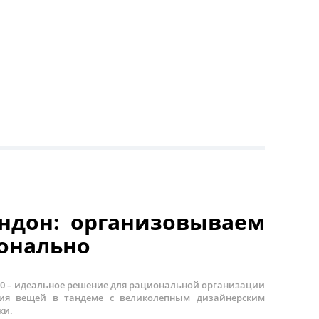
ндон: организовываем
онально
00 – идеальное решение для рациональной организации
ния вещей в тандеме с великолепным дизайнерским
ки.