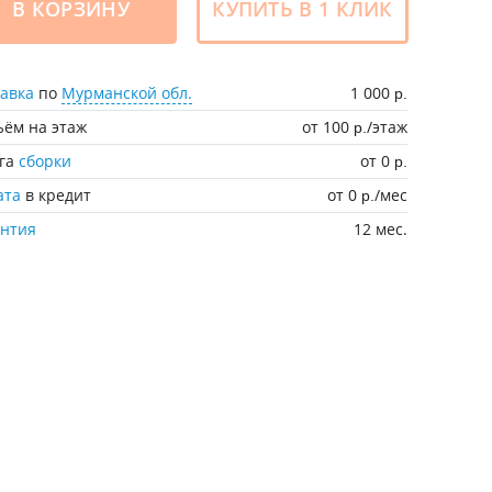
В КОРЗИНУ
КУПИТЬ В 1 КЛИК
авка
по
Мурманской обл.
1 000
р.
ём на этаж
от 100
/этаж
р.
уга
сборки
от 0
р.
ата
в кредит
от 0
/мес
р.
антия
12 мес.