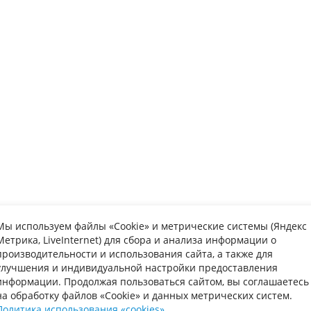
Мы используем файлы «Cookie» и метрические системы (Яндекс
Метрика, LiveInternet) для сбора и анализа информации о
упателю
Информаци
производительности и использования сайта, а также для
улучшения и индивидуальной настройки предоставления
та
Вопрос-ответ
Каталог мебе
информации. Продолжая пользоваться сайтом, вы соглашаетесь
на обработку файлов «Cookie» и данных метрических систем.
авка
Обмен и возврат
О нас
Политика использования «cookies»
.