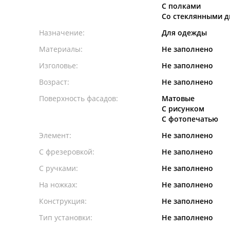
С полками
Со стеклянными 
Назначение:
Для одежды
Материалы:
Не заполнено
Изголовье:
Не заполнено
Возраст:
Не заполнено
Поверхность фасадов:
Матовые
С рисунком
С фотопечатью
Элемент:
Не заполнено
С фрезеровкой:
Не заполнено
С ручками:
Не заполнено
На ножках:
Не заполнено
Конструкция:
Не заполнено
Тип установки:
Не заполнено