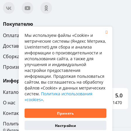
Покупателю
Оплата
Вопрос-ответ
Мы используем файлы «Cookie» и
метрические системы (Яндекс Метрика,
Доставка
Обмен и возврат
LiveInternet) для сбора и анализа
информации о производительности и
Сборка
Гарантия
использования сайта, а также для
улучшения и индивидуальной
Производители
настройки предоставления
информации. Продолжая пользоваться
Информация
сайтом, вы соглашаетесь на обработку
файлов «Cookie» и данных метрических
Каталог мебели
систем.
Политика использования
5.0
«cookies»
.
О нас
Отзывы о нас 1470
Контакты
Принять
Политика конфиденциальности
Настройки
© Интернет-магазин «Отличная мебель», 2011-2026