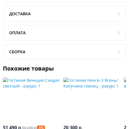
ДОСТАВКА
ОПЛАТА
СБОРКА
Похожие товары
51 490
20 300
22
54 200
р.
р.
-5%
р.