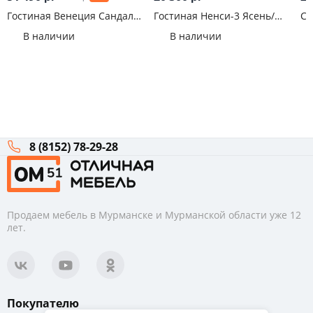
Гостиная Венеция Сандал
Гостиная Ненси-3 Ясень/
Сте
светлый
Капучино глянец
Ду
В наличии
В наличии
8 (8152) 78-29-28
Продаем мебель в Мурманске и Мурманской области уже 12
лет.
Покупателю