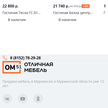
22 800
21 740
10
24 700
р.
р.
-12%
р.
Гостиная Тесла ГС-01
Гостиная Белла центр
Го
Графит
Сандал
Бе
В наличии
В наличии
8 (8152) 78-29-28
Продаем мебель в Мурманске и Мурманской области уже 12
лет.