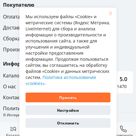
Покупателю
Оплата
Вопрос-ответ
Мы используем файлы «Cookie» и
метрические системы (Яндекс Метрика,
Доставка
Обмен и возврат
LiveInternet) для сбора и анализа
информации о производительности и
Сборка
Гарантия
использования сайта, а также для
улучшения и индивидуальной
Производители
настройки предоставления
информации. Продолжая пользоваться
Информация
сайтом, вы соглашаетесь на обработку
файлов «Cookie» и данных метрических
Каталог мебели
систем.
Политика использования
5.0
«cookies»
.
О нас
Отзывы о нас 1470
Контакты
Принять
Политика конфиденциальности
Настройки
© Интернет-магазин «Отличная мебель», 2011-2026
Отклонить
Каталог
Избранное
Корзина
Позвонить