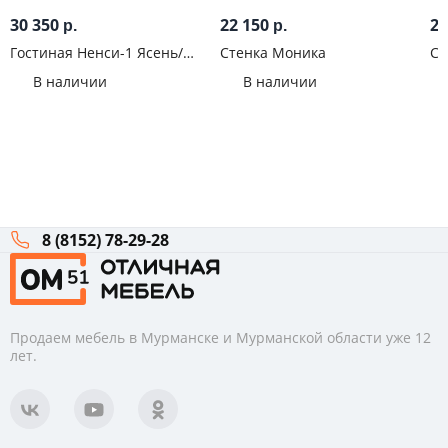
30 350
22 150
22
р.
р.
Гостиная Ненси-1 Ясень/
Стенка Моника
Сте
Капучино глянец
Ду
В наличии
В наличии
8 (8152) 78-29-28
Продаем мебель в Мурманске и Мурманской области уже 12
лет.