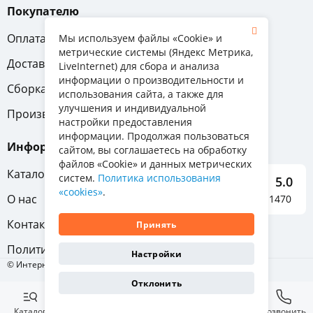
Покупателю
Оплата
Вопрос-ответ
Мы используем файлы «Cookie» и
метрические системы (Яндекс Метрика,
Доставка
Обмен и возврат
LiveInternet) для сбора и анализа
информации о производительности и
Сборка
Гарантия
использования сайта, а также для
улучшения и индивидуальной
Производители
настройки предоставления
информации. Продолжая пользоваться
Информация
сайтом, вы соглашаетесь на обработку
файлов «Cookie» и данных метрических
Каталог мебели
систем.
Политика использования
5.0
«cookies»
.
О нас
Отзывы о нас 1470
Контакты
Принять
Политика конфиденциальности
Настройки
© Интернет-магазин «Отличная мебель», 2011-2026
Отклонить
Каталог
Избранное
Корзина
Позвонить