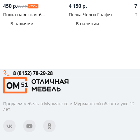
450
4 150
7
600
р.
р.
-25%
р.
Полка навесная-6
Полка Челси Графит
По
Оранжевый/Желтый
дв
В наличии
В наличии
8 (8152) 78-29-28
Продаем мебель в Мурманске и Мурманской области уже 12
лет.