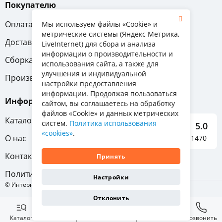
Покупателю
Оплата
Вопрос-ответ
Мы используем файлы «Cookie» и
метрические системы (Яндекс Метрика,
Доставка
Обмен и возврат
LiveInternet) для сбора и анализа
информации о производительности и
Сборка
Гарантия
использования сайта, а также для
улучшения и индивидуальной
Производители
настройки предоставления
информации. Продолжая пользоваться
Информация
сайтом, вы соглашаетесь на обработку
файлов «Cookie» и данных метрических
Каталог мебели
систем.
Политика использования
5.0
«cookies»
.
О нас
Отзывы о нас 1470
Контакты
Принять
Политика конфиденциальности
Настройки
© Интернет-магазин «Отличная мебель», 2011-2026
Отклонить
Каталог
Избранное
Корзина
Позвонить