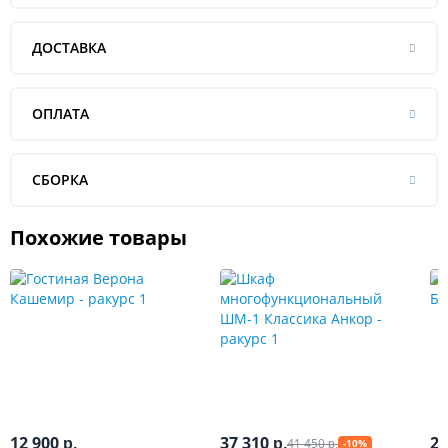
ДОСТАВКА
ОПЛАТА
СБОРКА
Похожие товары
12 900
37 310
20
41 450
р.
р.
-10%
р.