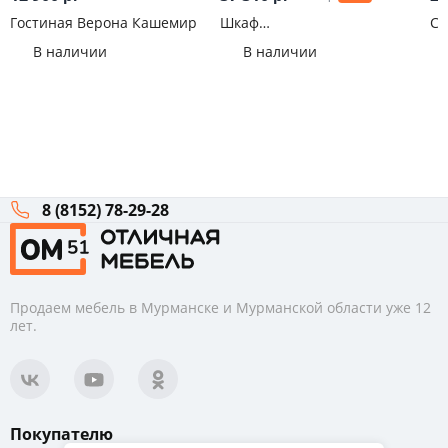
Гостиная Верона Кашемир
Шкаф
Са
многофункциональный
Бе
В наличии
В наличии
ШМ-1 Классика Анкор
8 (8152) 78-29-28
Продаем мебель в Мурманске и Мурманской области уже 12
лет.
Покупателю