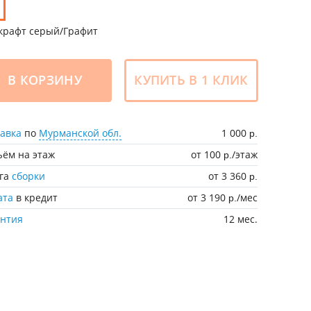
крафт серый/Графит
В КОРЗИНУ
КУПИТЬ В 1 КЛИК
авка
по
Мурманской обл.
1 000
р.
ём на этаж
от 100
/этаж
р.
уга
сборки
от 3 360
р.
ата
в кредит
от 3 190
/мес
р.
антия
12 мес.