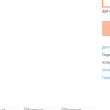
Дуб 
Дост
Подъ
Усл
Опл
Гар