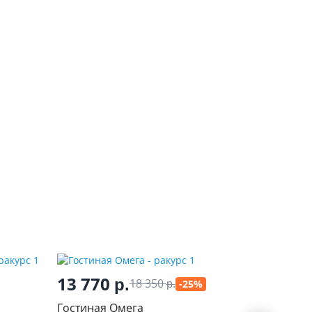
13 770
23 8
р.
18 350
-25%
р.
Гостиная Омега
Гостина