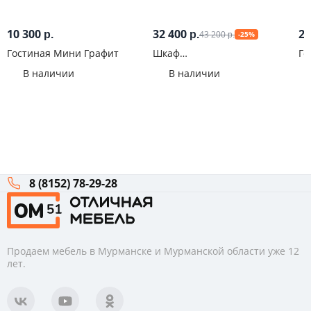
10 300
32 400
23
43 200
р.
р.
-25%
р.
Гостиная Мини Графит
Шкаф
Го
многофункциональный
В наличии
В наличии
ШМ-2 Классика Сонома
8 (8152) 78-29-28
Продаем мебель в Мурманске и Мурманской области уже 12
лет.