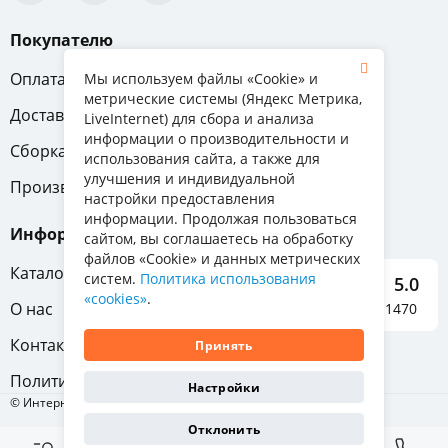
Покупателю
Оплата
Вопрос-ответ
Мы используем файлы «Cookie» и
метрические системы (Яндекс Метрика,
Доставка
Обмен и возврат
LiveInternet) для сбора и анализа
информации о производительности и
Сборка
Гарантия
использования сайта, а также для
улучшения и индивидуальной
Производители
настройки предоставления
информации. Продолжая пользоваться
Информация
сайтом, вы соглашаетесь на обработку
файлов «Cookie» и данных метрических
Каталог мебели
систем.
Политика использования
5.0
«cookies»
.
О нас
Отзывы о нас 1470
Контакты
Принять
Политика конфиденциальности
Настройки
© Интернет-магазин «Отличная мебель», 2011-2026
Отклонить