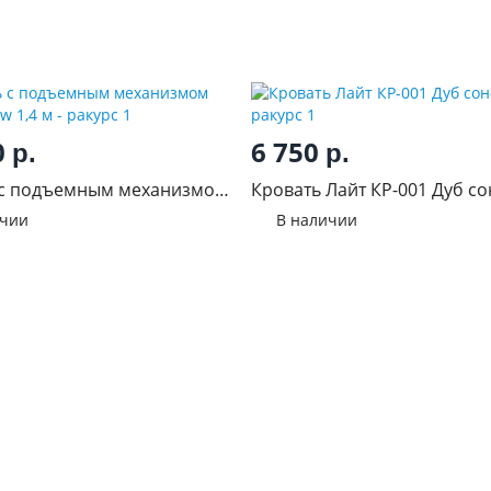
0
6 750
р.
р.
 с подъемным механизмом
Кровать Лайт КР-001 Дуб с
ew 1,4 м
ичии
В наличии