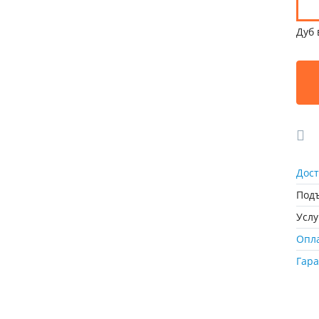
Дуб 
Дост
Подъ
Усл
Опл
Гар