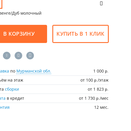
венге/Дуб молочный
В КОРЗИНУ
КУПИТЬ В 1 КЛИК
авка
по
Мурманской обл.
1 000
р.
ём на этаж
от 100
/этаж
р.
уга
сборки
от 1 823
р.
ата
в кредит
от 1 730
/мес
р.
антия
12 мес.