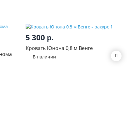
5 300
р.
15 9
Кровать Юнона 0,8 м Венге
онома
Кровать
В наличии
В нал