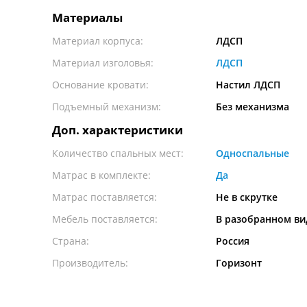
Материалы
Материал корпуса:
ЛДСП
Материал изголовья:
ЛДСП
Основание кровати:
Настил ЛДСП
Подъемный механизм:
Без механизма
Доп. характеристики
Количество спальных мест:
Односпальные
Матрас в комплекте:
Да
Матрас поставляется:
Не в скрутке
Мебель поставляется:
В разобранном ви
Страна:
Россия
Производитель:
Горизонт