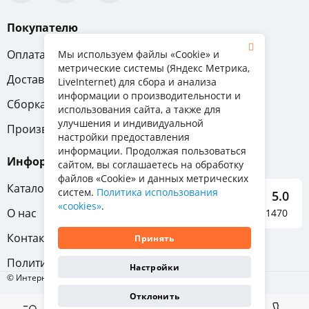
Покупателю
Оплата
Вопрос-ответ
Мы используем файлы «Cookie» и
метрические системы (Яндекс Метрика,
Доставка
Обмен и возврат
LiveInternet) для сбора и анализа
информации о производительности и
Сборка
Гарантия
использования сайта, а также для
улучшения и индивидуальной
Производители
настройки предоставления
информации. Продолжая пользоваться
Информация
сайтом, вы соглашаетесь на обработку
файлов «Cookie» и данных метрических
Каталог мебели
систем.
Политика использования
5.0
«cookies»
.
О нас
Отзывы о нас 1470
Контакты
Принять
Политика конфиденциальности
Настройки
© Интернет-магазин «Отличная мебель», 2011-2026
Отклонить