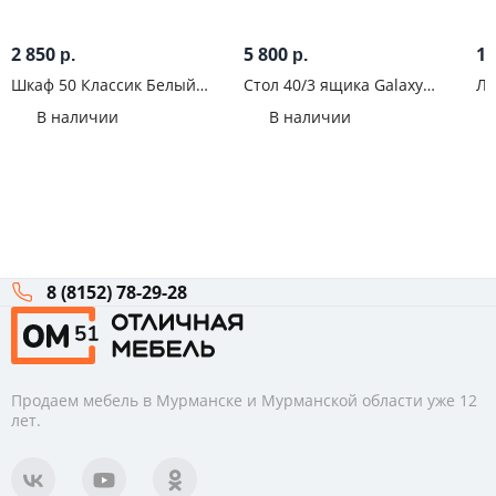
2 850
5 800
1 
р.
р.
Шкаф 50 Классик Белый
Стол 40/3 ящика Galaxy
ЛД
эмалит
Белый альпийский
В наличии
В наличии
8 (8152) 78-29-28
Продаем мебель в Мурманске и Мурманской области уже 12
лет.