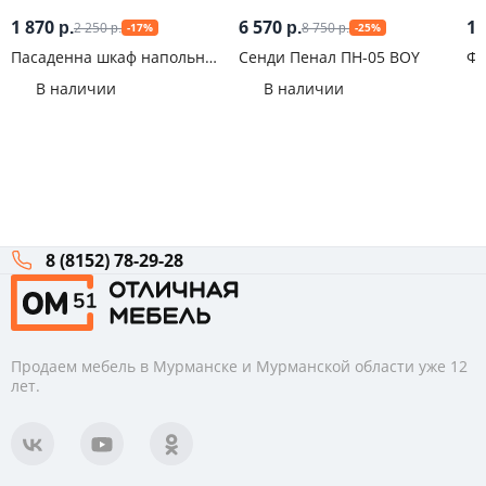
1 870
6 570
1 
2 250
8 750
р.
р.
-17%
-25%
р.
р.
Пасаденна шкаф напольный
Сенди Пенал ПН-05 BOY
Фа
торцевой 200 мм Белый
Пр
В наличии
В наличии
8 (8152) 78-29-28
Продаем мебель в Мурманске и Мурманской области уже 12
лет.