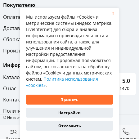
Покупателю
Оплата
Вопрос-ответ
Мы используем файлы «Cookie» и
метрические системы (Яндекс Метрика,
Доставка
Обмен и возврат
LiveInternet) для сбора и анализа
информации о производительности и
Сборка
Гарантия
использования сайта, а также для
улучшения и индивидуальной
Производители
настройки предоставления
информации. Продолжая пользоваться
Информация
сайтом, вы соглашаетесь на обработку
файлов «Cookie» и данных метрических
Каталог мебели
систем.
Политика использования
5.0
«cookies»
.
О нас
Отзывы о нас 1470
Контакты
Принять
Политика конфиденциальности
Настройки
© Интернет-магазин «Отличная мебель», 2011-2026
Отклонить
Каталог
Избранное
Корзина
Позвонить