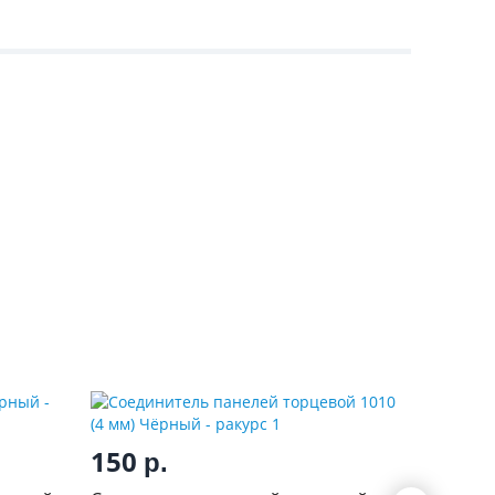
150
150
р.
р