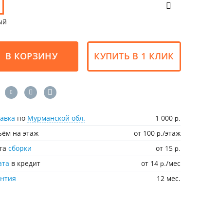
ый
В КОРЗИНУ
КУПИТЬ В 1 КЛИК
авка
по
Мурманской обл.
1 000
р.
ём на этаж
от 100
/этаж
р.
уга
сборки
от 15
р.
ата
в кредит
от 14
/мес
р.
антия
12 мес.