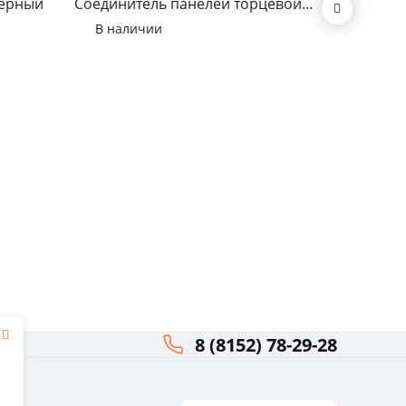
черный
Соединитель панелей торцевой
Соедини
1010 (4 мм) Чёрный
универс
В наличии
В нал
8 (8152) 78-29-28
я