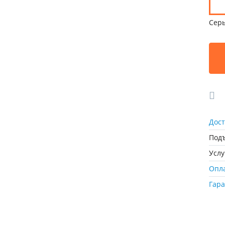
Сер
Дост
Подъ
Усл
Опл
Гар