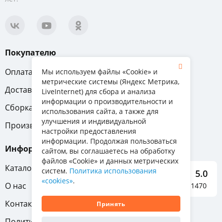
Покупателю
Оплата
Вопрос-ответ
Мы используем файлы «Cookie» и
метрические системы (Яндекс Метрика,
Доставка
Обмен и возврат
LiveInternet) для сбора и анализа
информации о производительности и
Сборка
Гарантия
использования сайта, а также для
улучшения и индивидуальной
Производители
настройки предоставления
информации. Продолжая пользоваться
Информация
сайтом, вы соглашаетесь на обработку
файлов «Cookie» и данных метрических
Каталог мебели
систем.
Политика использования
5.0
«cookies»
.
О нас
Отзывы о нас 1470
Контакты
Принять
Политика конфиденциальности