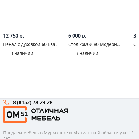
12 750
6 000
3 
р.
р.
Пенал с духовкой 60 Ева
Стол комби 80 Модерн
Ст
Белый софт
Мрамор арктик
Гр
В наличии
В наличии
8 (8152) 78-29-28
Продаем мебель в Мурманске и Мурманской области уже 12
лет.