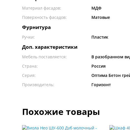
Материал фасадов:
МДФ
Поверхность фасадов:
Матовые
Фурнитура
Ручки:
Пластик
Доп. характеристики
Мебель поставляется:
В разобранном ви
Страна:
Россия
Серия:
Оптима Бетон гре
Производитель:
Горизонт
Похожие товары