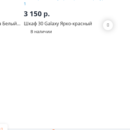
3 150
6 10
р.
а Белый
Шкаф 30 Galaxy Ярко-красный
Стол 80
В наличии
В нал