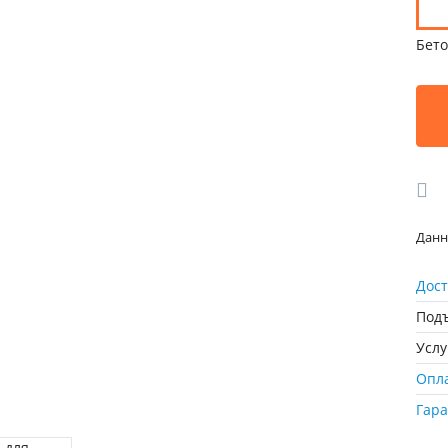
Бето
Данн
Дост
Подъ
Усл
Опл
Гар