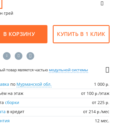
н грей
В КОРЗИНУ
КУПИТЬ В 1 КЛИК
ый товар является частью
модульной системы
авка
по
Мурманской обл.
1 000
р.
ём на этаж
от 100
/этаж
р.
уга
сборки
от 225
р.
ата
в кредит
от 214
/мес
р.
антия
12 мес.