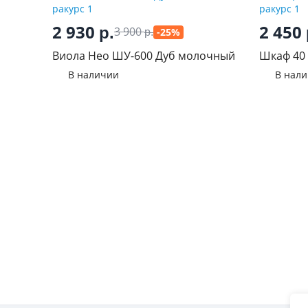
2 930
2 450
р.
3 900
-25%
р.
Виола Нео ШУ-600 Дуб молочный
Шкаф 40
В наличии
В нал