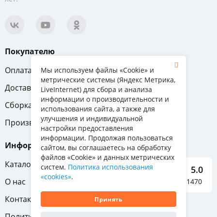
Покупателю
Оплата
Вопрос-ответ
Мы используем файлы «Cookie» и
метрические системы (Яндекс Метрика,
Доставка
Обмен и возврат
LiveInternet) для сбора и анализа
информации о производительности и
Сборка
Гарантия
использования сайта, а также для
улучшения и индивидуальной
Производители
настройки предоставления
информации. Продолжая пользоваться
Информация
сайтом, вы соглашаетесь на обработку
файлов «Cookie» и данных метрических
Каталог мебели
систем.
Политика использования
5.0
«cookies»
.
О нас
Отзывы о нас 1470
Контакты
Принять
Политика конфиденциальности