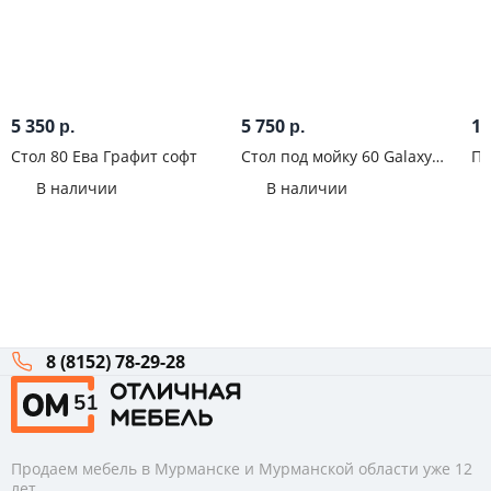
5 350
5 750
1 
р.
р.
Стол 80 Ева Графит софт
Стол под мойку 60 Galaxy
Па
Белый альпийский
уг
В наличии
В наличии
8 (8152) 78-29-28
Продаем мебель в Мурманске и Мурманской области уже 12
лет.