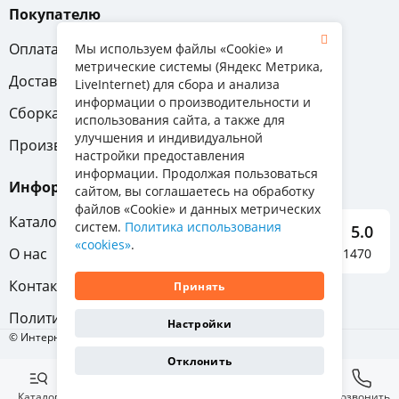
Покупателю
Оплата
Вопрос-ответ
Мы используем файлы «Cookie» и
метрические системы (Яндекс Метрика,
Доставка
Обмен и возврат
LiveInternet) для сбора и анализа
информации о производительности и
Сборка
Гарантия
использования сайта, а также для
улучшения и индивидуальной
Производители
настройки предоставления
информации. Продолжая пользоваться
Информация
сайтом, вы соглашаетесь на обработку
файлов «Cookie» и данных метрических
Каталог мебели
систем.
Политика использования
5.0
«cookies»
.
О нас
Отзывы о нас 1470
Контакты
Принять
Политика конфиденциальности
Настройки
© Интернет-магазин «Отличная мебель», 2011-2026
Отклонить
Каталог
Избранное
Корзина
Позвонить