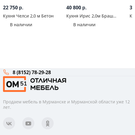
22 750
40 800
35
р.
р.
Кухня Челси 2,0 м Бетон
Кухня Ирис 2,0м Браш
Ку
Графит
Ко
В наличии
В наличии
8 (8152) 78-29-28
Продаем мебель в Мурманске и Мурманской области уже 12
лет.