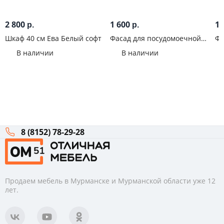
2 800
1 600
1 
р.
р.
Шкаф 40 см Ева Белый софт
Фасад для посудомоечной
Фа
машины 45 см Принцесса
Бе
В наличии
В наличии
8 (8152) 78-29-28
Продаем мебель в Мурманске и Мурманской области уже 12
лет.