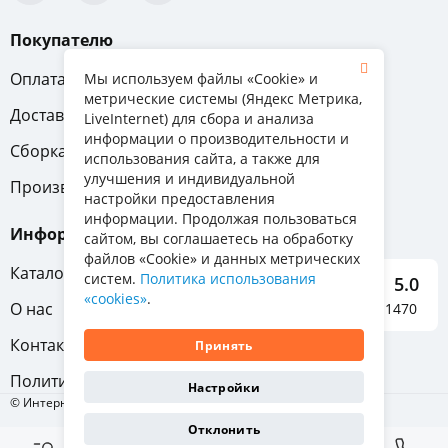
Покупателю
Оплата
Вопрос-ответ
Мы используем файлы «Cookie» и
метрические системы (Яндекс Метрика,
Доставка
Обмен и возврат
LiveInternet) для сбора и анализа
информации о производительности и
Сборка
Гарантия
использования сайта, а также для
улучшения и индивидуальной
Производители
настройки предоставления
информации. Продолжая пользоваться
Информация
сайтом, вы соглашаетесь на обработку
файлов «Cookie» и данных метрических
Каталог мебели
систем.
Политика использования
5.0
«cookies»
.
О нас
Отзывы о нас 1470
Контакты
Принять
Политика конфиденциальности
Настройки
© Интернет-магазин «Отличная мебель», 2011-2026
Отклонить