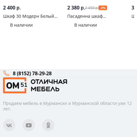
2 400
2 380
3 
2 450
р.
р.
-3%
р.
Шкаф 30 Модерн Белый
Пасаденна шкаф
Шк
эмалит
горизонтальный 600 (358)
В наличии
В наличии
Крафт/Белый
8 (8152) 78-29-28
Продаем мебель в Мурманске и Мурманской области уже 12
лет.