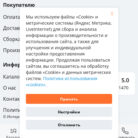
Покупателю
Оплата
Вопрос-ответ
Мы используем файлы «Cookie» и
метрические системы (Яндекс Метрика,
Доставка
Обмен и возврат
LiveInternet) для сбора и анализа
информации о производительности и
Сборка
Гарантия
использования сайта, а также для
улучшения и индивидуальной
Производители
настройки предоставления
информации. Продолжая пользоваться
Информация
сайтом, вы соглашаетесь на обработку
файлов «Cookie» и данных метрических
Каталог мебели
систем.
Политика использования
5.0
«cookies»
.
О нас
Отзывы о нас 1470
Контакты
Принять
Политика конфиденциальности
Настройки
© Интернет-магазин «Отличная мебель», 2011-2026
Отклонить
Каталог
Избранное
Корзина
Позвонить