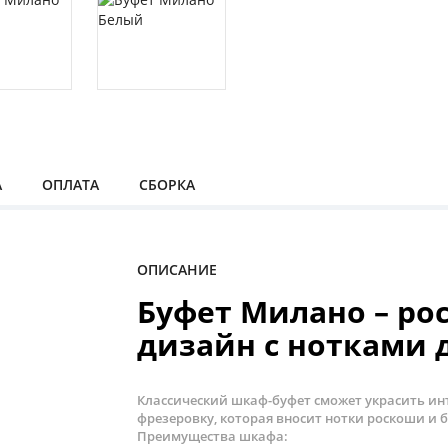
А
ОПЛАТА
СБОРКА
ОПИСАНИЕ
Буфет Милано – р
дизайн с нотками 
Классический шкаф-буфет сможет украсить ин
фрезеровку, которая вносит нотки роскоши и 
Преимущества шкафа: