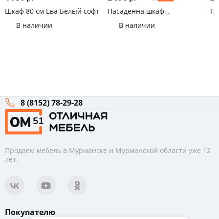
Шкаф 80 см Ева Белый софт
Пасаденна шкаф
Па
горизонтальный со стеклом
го
В наличии
В наличии
800 (358) Бетон
80
8 (8152) 78-29-28
Продаем мебель в Мурманске и Мурманской области уже 12
лет.
Покупателю