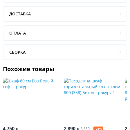
ДОСТАВКА
ОПЛАТА
СБОРКА
Похожие товары
4 750
2 890
2 
3 850
р.
р.
-25%
р.