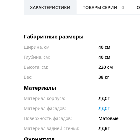
ХАРАКТЕРИСТИКИ
ТОВАРЫ СЕРИИ
0
О
Габаритные размеры
Ширина, см:
40 см
Глубина, см:
40 см
Высота, см:
220 см
Вес:
38 кг
Материалы
Материал корпуса:
ЛДСП
Материал фасадов:
ЛДСП
Поверхность фасадов:
Матовые
Материал задней стенки:
ЛДВП
Фурнитура