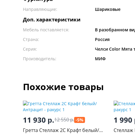
Направляющие:
Шариковые
Доп. характеристики
Мебель поставляется:
В разобранном ви
Страна:
Россия
Серия:
Челси Color Мята 
Производитель:
МИФ
Похожие товары
11 930
1 990
р.
12 550
-5%
р.
Гретта Стеллаж 2С Крафт белый/
Стеллаж 