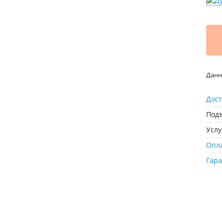
Данн
Дост
Подъ
Усл
Опл
Гар