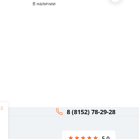
В наличии
В нал
8 (8152) 78-29-28
я
ли
5.0