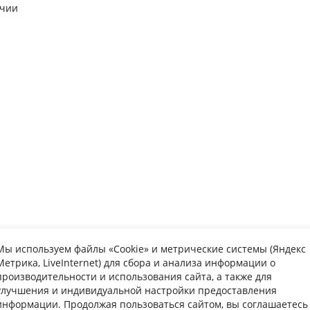
ичии
Мы используем файлы «Cookie» и метрические системы (Яндекс
Метрика, LiveInternet) для сбора и анализа информации о
упателю
Информаци
производительности и использования сайта, а также для
улучшения и индивидуальной настройки предоставления
та
Вопрос-ответ
Каталог мебе
информации. Продолжая пользоваться сайтом, вы соглашаетесь