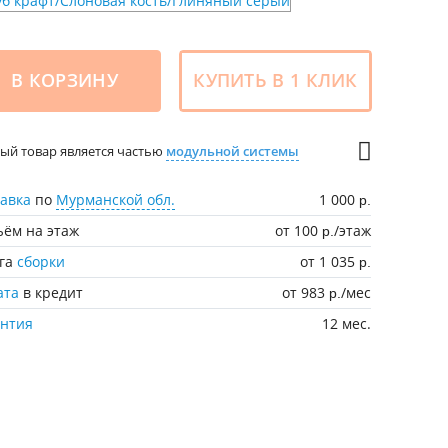
В КОРЗИНУ
КУПИТЬ В 1 КЛИК
ый товар является частью
модульной системы
авка
по
Мурманской обл.
1 000
р.
ём на этаж
от 100
/этаж
р.
уга
сборки
от 1 035
р.
ата
в кредит
от 983
/мес
р.
антия
12 мес.