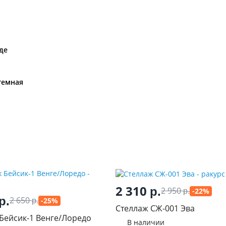
де
темная
2 310
р.
2 950
-22%
р.
р.
2 650
-25%
р.
Стеллаж СЖ-001 Эва
Бейсик-1 Венге/Лоредо
В наличии