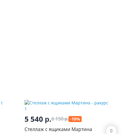
5 540
1 95
р.
6 150
-10%
р.
Стеллаж с ящиками Мартина
Стеллаж