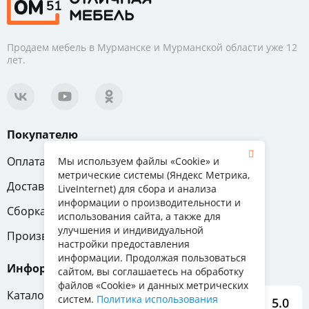
Продаем мебель в Мурманске и Мурманской области уже 12
лет.
Покупателю
Оплата
Вопрос-ответ
Мы используем файлы «Cookie» и
метрические системы (Яндекс Метрика,
Доставка
Обмен и возврат
LiveInternet) для сбора и анализа
информации о производительности и
Сборка
Гарантия
использования сайта, а также для
улучшения и индивидуальной
Производители
настройки предоставления
информации. Продолжая пользоваться
Информация
сайтом, вы соглашаетесь на обработку
файлов «Cookie» и данных метрических
Каталог мебели
систем.
Политика использования
5.0