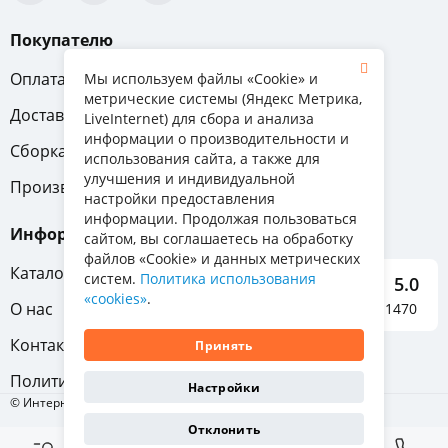
Покупателю
Оплата
Вопрос-ответ
Мы используем файлы «Cookie» и
метрические системы (Яндекс Метрика,
Доставка
Обмен и возврат
LiveInternet) для сбора и анализа
информации о производительности и
Сборка
Гарантия
использования сайта, а также для
улучшения и индивидуальной
Производители
настройки предоставления
информации. Продолжая пользоваться
Информация
сайтом, вы соглашаетесь на обработку
файлов «Cookie» и данных метрических
Каталог мебели
систем.
Политика использования
5.0
«cookies»
.
О нас
Отзывы о нас 1470
Контакты
Принять
Политика конфиденциальности
Настройки
© Интернет-магазин «Отличная мебель», 2011-2026
Отклонить