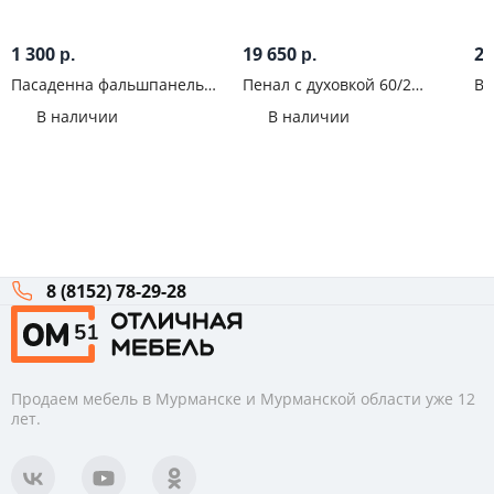
1 300
19 650
2 
р.
р.
Пасаденна фальшпанель
Пенал с духовкой 60/2
Ви
без петель для
ящика B-Box Ева Белый софт
мо
В наличии
В наличии
посудомоечной машины 450
Белый бриллиант
8 (8152) 78-29-28
Продаем мебель в Мурманске и Мурманской области уже 12
лет.