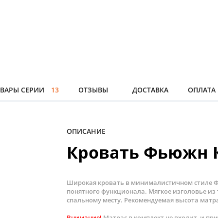
ВАРЫ СЕРИИ
13
ОТЗЫВЫ
ДОСТАВКА
ОПЛАТА
ОПИСАНИЕ
Кровать Фьюжн К
Широкая кровать в минималистичном стиле Фь
понятного функционала. Мягкое изголовье из
спальному месту. Рекомендуемая высота матра
Внимание!
Матрас в комплект не входит, и пр