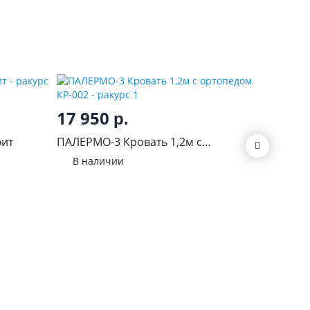
17 950
9 00
р.
фит
ПАЛЕРМО-3 Кровать 1,2м с
Юниор-2
ортопедом КР-002
В наличии
В нал