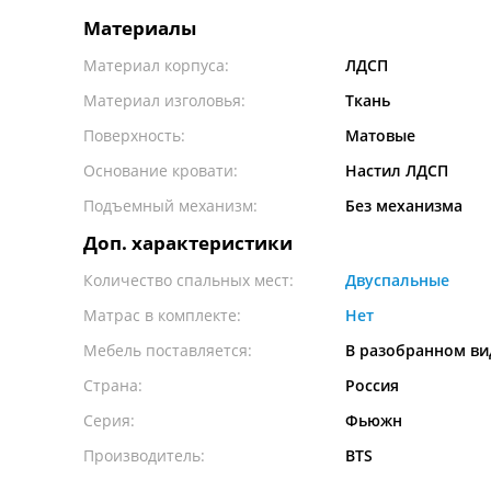
Материалы
Материал корпуса:
ЛДСП
Материал изголовья:
Ткань
Поверхность:
Матовые
Основание кровати:
Настил ЛДСП
Подъемный механизм:
Без механизма
Доп. характеристики
Количество спальных мест:
Двуспальные
Матрас в комплекте:
Нет
Мебель поставляется:
В разобранном ви
Страна:
Россия
Серия:
Фьюжн
Производитель:
BTS