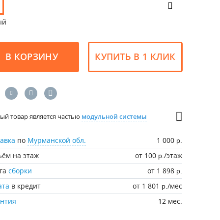
ый
В КОРЗИНУ
КУПИТЬ В 1 КЛИК
ый товар является частью
модульной системы
авка
по
Мурманской обл.
1 000
р.
ём на этаж
от 100
/этаж
р.
уга
сборки
от 1 898
р.
ата
в кредит
от 1 801
/мес
р.
антия
12 мес.