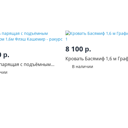
8 100
р.
0
р.
Кровать Басямиф 1,6 м Гра
 парящая с подъёмным
В наличии
мом 1,6м Флэш Кашемир
ичии