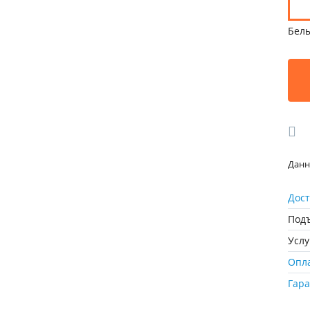
Бел
Данн
Дост
Подъ
Усл
Опл
Гар