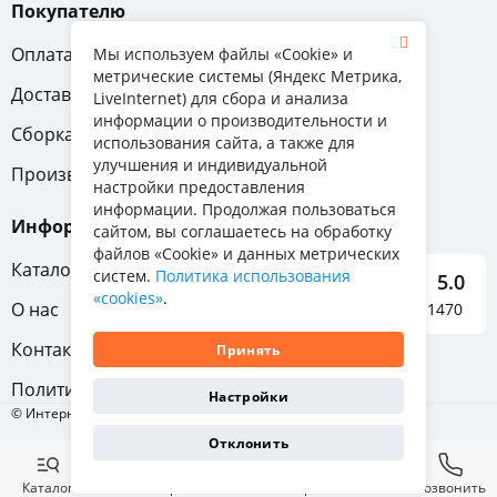
Покупателю
Оплата
Вопрос-ответ
Мы используем файлы «Cookie» и
метрические системы (Яндекс Метрика,
Доставка
Обмен и возврат
LiveInternet) для сбора и анализа
информации о производительности и
Сборка
Гарантия
использования сайта, а также для
улучшения и индивидуальной
Производители
настройки предоставления
информации. Продолжая пользоваться
Информация
сайтом, вы соглашаетесь на обработку
файлов «Cookie» и данных метрических
Каталог мебели
систем.
Политика использования
5.0
«cookies»
.
О нас
Отзывы о нас 1470
Контакты
Принять
Политика конфиденциальности
Настройки
© Интернет-магазин «Отличная мебель», 2011-2026
Отклонить
Каталог
Избранное
Корзина
Позвонить