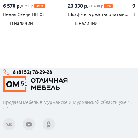
6 570
20 330
9 
8 750
21 400
р.
р.
-25%
-5%
р.
р.
Пенал Сенди ПН-05
Шкаф четырехстворчатый
Шк
Симпл ШК-13
зе
В наличии
В наличии
8 (8152) 78-29-28
Продаем мебель в Мурманске и Мурманской области уже 12
лет.