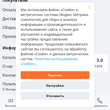
Покупателю
Оплата
Вопрос-ответ
Мы используем файлы «Cookie» и
метрические системы (Яндекс Метрика,
Доставка
Обмен и возврат
LiveInternet) для сбора и анализа
информации о производительности и
Сборка
Гарантия
использования сайта, а также для
улучшения и индивидуальной
Производители
настройки предоставления
информации. Продолжая пользоваться
Информация
сайтом, вы соглашаетесь на обработку
файлов «Cookie» и данных метрических
Каталог мебели
систем.
Политика использования
5.0
«cookies»
.
О нас
Отзывы о нас 1470
Контакты
Принять
Политика конфиденциальности
Настройки
© Интернет-магазин «Отличная мебель», 2011-2026
Отклонить
Каталог
Избранное
Корзина
Позвонить