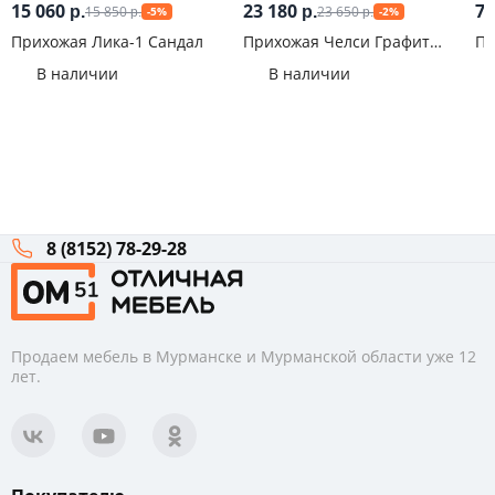
15 060
23 180
7 
15 850
23 650
р.
р.
-5%
-2%
р.
р.
Прихожая Лика-1 Сандал
Прихожая Челси Графит
Пр
матовый
В наличии
В наличии
8 (8152) 78-29-28
Продаем мебель в Мурманске и Мурманской области уже 12
лет.