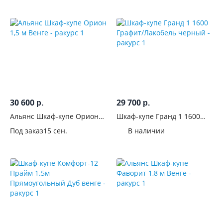
Количество
дверей
Материал
фасадов
Поверхность
фасадов
30 600
29 700
р.
р.
С
Альянс Шкаф-купе Орион
Шкаф-купе Гранд 1 1600
фрезеровкой
1,5 м Венге
Графит/Лакобель черный
Под заказ
15 сен.
В наличии
С
рисунком
Со
стеклом
Лакобель
С