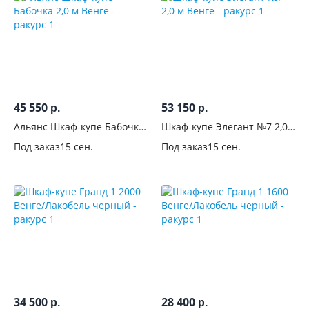
С
выдвижными
ящиками
Тип
45 550
53 150
ящиков
р.
р.
Альянс Шкаф-купе Бабочка
Шкаф-купе Элегант №7 2,0
2,0 м Венге
м Венге
С
Под заказ
15 сен.
Под заказ
15 сен.
открытыми
полками
С
антресолью
На
ножках
34 500
28 400
С
р.
р.