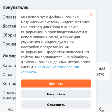
Покупателю
Оплата
Вопрос-ответ
Мы используем файлы «Cookie» и
метрические системы (Яндекс Метрика,
Доставка
Обмен и возврат
LiveInternet) для сбора и анализа
информации о производительности и
Сборка
Гарантия
использования сайта, а также для
улучшения и индивидуальной
Производители
настройки предоставления
информации. Продолжая пользоваться
Информация
сайтом, вы соглашаетесь на обработку
файлов «Cookie» и данных метрических
Каталог мебели
систем.
Политика использования
5.0
«cookies»
.
О нас
Отзывы о нас 1470
Контакты
Принять
Политика конфиденциальности
Настройки
© Интернет-магазин «Отличная мебель», 2011-2026
Показать
33
Отклонить