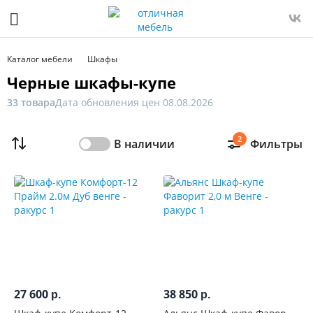
Фильтр
Только
Каталог мебели
Шкафы
в
Черные шкафы-купе
наличии
33 товара
Дата обновления цен 08.08.2026
Цена
2
В наличии
Фильтры
От
До
Распродажа
мебели
Новинка
27 600
38 850
р.
р.
Ширина,