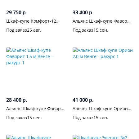
зеркалом
29 750
33 400
р.
р.
Количество
Шкаф-купе Комфорт-12
Альянс Шкаф-купе Фаворит
Прайм 1.5м
1,8 м Венге
зеркал
Под заказ
25 авг.
Под заказ
15 сен.
Прямоугольный Дуб венге
Со
стеклянными
дверцами
С
пескоструйным
рисунком
28 400
41 000
р.
р.
Наполнение
Альянс Шкаф-купе Фаворит
Альянс Шкаф-купе Орион
1,5 м Венге
2,0 м Венге
Расположение
Под заказ
15 сен.
Под заказ
15 сен.
полок
Штанга