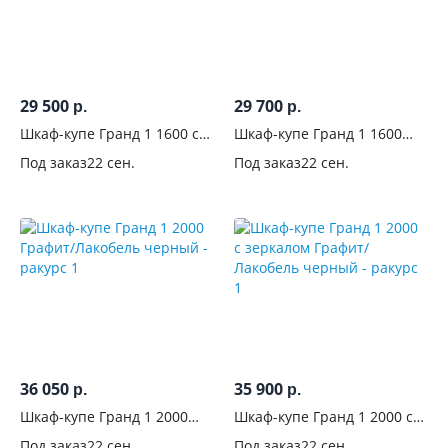
Графит
17
Бежевые
16
Черные
29 500
29 700
р.
р.
33
Шкаф-купе Гранд 1 1600 с
Шкаф-купе Гранд 1 1600
зеркалом Сатин/Лакобель
Сатин/Лакобель черный
Беленый
Под заказ
22 сен.
Под заказ
22 сен.
черный
1
Молочный
1
Производитель
36 050
35 900
р.
р.
Шкаф-купе Гранд 1 2000
Шкаф-купе Гранд 1 2000 с
Графит/Лакобель черный
зеркалом Графит/Лакобель
Под заказ
22 сен.
Под заказ
22 сен.