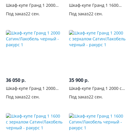
ручками
Шкаф-купе Гранд 1 2000
Шкаф-купе Гранд 1 1600
Венге/Лакобель черный
Венге/Лакобель черный
Под заказ
22 сен.
Под заказ
22 сен.
Комната
Назначение
Цвет
Тёмные
50
Светлые
36 050
35 900
126
р.
р.
Шкаф-купе Гранд 1 2000
Шкаф-купе Гранд 1 2000 с
Белые
Сатин/Лакобель черный
зеркалом Сатин/Лакобель
80
Под заказ
22 сен.
Под заказ
22 сен.
черный
Венге
37
Серые
15