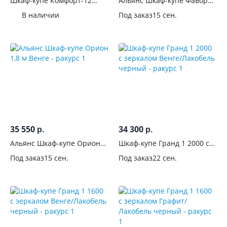
Шкаф-купе Комфорт-12
Альянс Шкаф-купе Фаворит
см
Прайм 2.0м Дуб венге
2,0 м Венге
В наличии
Под заказ
15 сен.
Глубина,
см
Высота,
см
Вид
Тип
35 550
34 300
р.
р.
установки
Альянс Шкаф-купе Орион
Шкаф-купе Гранд 1 2000 с
1,8 м Венге
зеркалом Венге/Лакобель
Конструкция
Под заказ
15 сен.
Под заказ
22 сен.
черный
Тип
дверей
Только