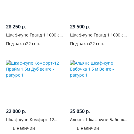
распашные
8
Только
купе
28 250
29 500
р.
р.
33
Шкаф-купе Гранд 1 1600 с
Шкаф-купе Гранд 1 1600 с
Купе +
зеркалом Венге/Лакобель
зеркалом Графит/Лакобель
распашные
Под заказ
22 сен.
Под заказ
22 сен.
черный
черный
0
Без
дверей
0
Система
дверей-
купе
22 000
35 050
р.
р.
Конструкция
Шкаф-купе Комфорт-12
Альянс Шкаф-купе Бабочка
дверей-купе
Прайм 1.5м Дуб венге
1,5 м Венге
В наличии
В наличии