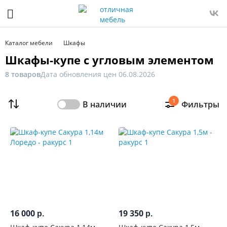
Фильтр
Только
Каталог мебели
Шкафы
в
Шкафы-купе с угловым элементом
наличии
8 товаров
Дата обновления цен 06.08.2026
Цена
1
В наличии
Фильтры
От
До
Распродажа
мебели
Новинка
16 000
19 350
р.
р.
Ширина,