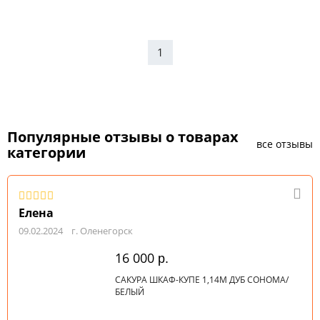
дверей
Материал
1
фасадов
Поверхность
фасадов
Популярные отзывы о товарах
С
все отзывы
категории
фрезеровкой
С
рисунком
Елена
09.02.2024
г. Оленегорск
Со
стеклом
16 000
р.
Лакобель
САКУРА ШКАФ-КУПЕ 1,14М ДУБ СОНОМА/
БЕЛЫЙ
С