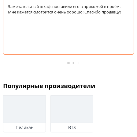
зеркалом
Замечательный шкаф, поставили его в прихожей в проём.
Мне кажется смотрится очень хорошо! Спасибо продавцу!
Количество
зеркал
Со
стеклянными
дверцами
С
пескоструйным
рисунком
Популярные производители
Наполнение
Расположение
полок
Пеликан
BTS
Штанга