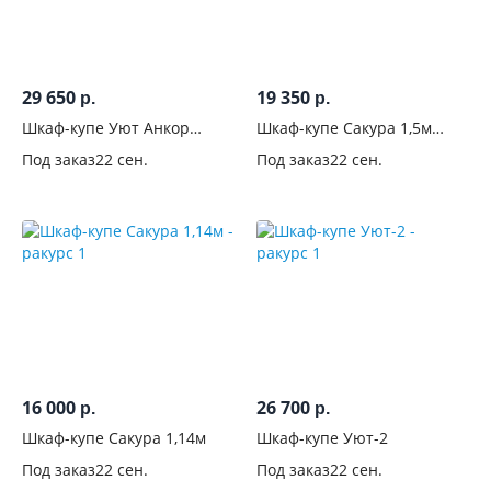
распашные
13
Только
купе
8
29 650
19 350
р.
р.
Купе +
Шкаф-купе Уют Анкор
Шкаф-купе Сакура 1,5м
распашные
светлый
Лоредо
Под заказ
22 сен.
Под заказ
22 сен.
5
Без
дверей
0
Система
дверей-
купе
Конструкция
16 000
26 700
р.
р.
дверей-купе
Шкаф-купе Сакура 1,14м
Шкаф-купе Уют-2
Количество
Под заказ
22 сен.
Под заказ
22 сен.