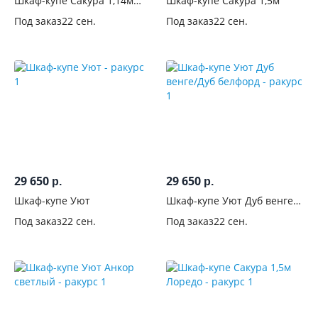
Шкаф-купе Сакура 1,14м
Шкаф-купе Сакура 1,5м
см
Лоредо
Под заказ
22 сен.
Под заказ
22 сен.
Глубина,
см
Высота,
см
Вид
Тип
29 650
29 650
р.
р.
установки
Шкаф-купе Уют
Шкаф-купе Уют Дуб венге/
Дуб белфорд
Конструкция
Под заказ
22 сен.
Под заказ
22 сен.
Тип
дверей
Только