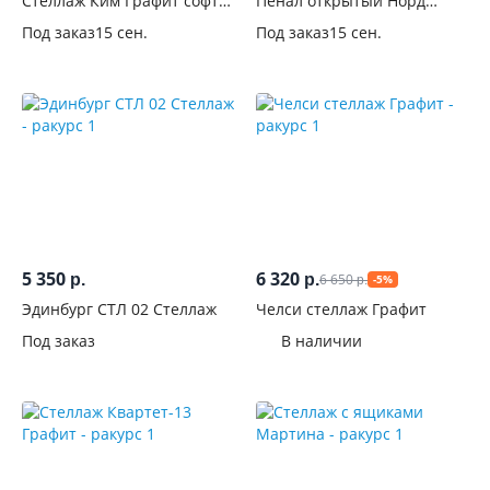
Глубина,
Стеллаж Ким Графит софт
Пенал открытый Норд
new
Графит
см
Под заказ
15 сен.
Под заказ
15 сен.
Высота,
см
Конструкция
Вид
С
5 350
6 320
дверцами
6 650
р.
р.
-5%
р.
Эдинбург СТЛ 02 Стеллаж
Челси стеллаж Графит
С
Под заказ
В наличии
выдвижными
ящиками
Материал
фасадов