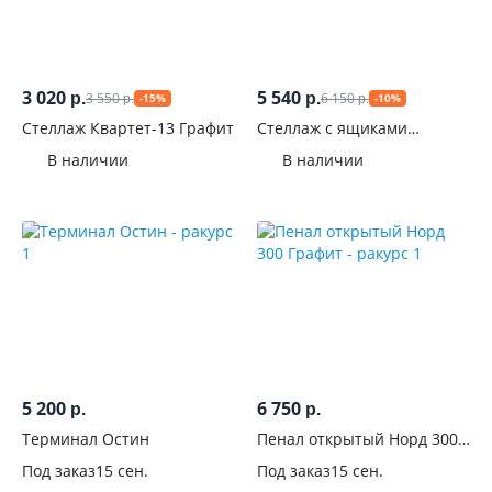
С
задней
стенкой
3 020
5 540
3 550
6 150
р.
р.
-15%
-10%
р.
р.
На
Стеллаж Квартет-13 Графит
Стеллаж с ящиками
Мартина
ножках
В наличии
В наличии
Назначение
Комната
Цвет
Белые
74
5 200
6 750
р.
р.
Венге
24
Терминал Остин
Пенал открытый Норд 300
Графит
Серые
Под заказ
15 сен.
Под заказ
15 сен.
13