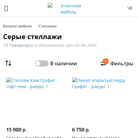
Фильтр
Только
Каталог мебели
Стеллажи
в
Серые стеллажи
наличии
13 товаров
Дата обновления цен 09.08.2026
Цена
1
В наличии
Фильтры
От
До
Распродажа
мебели
Ширина,
см
15 900
6 750
р.
р.