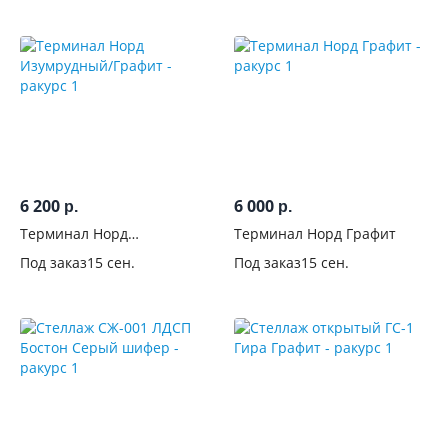
Черные
12
Молочный
9
сонома
37
6 200
6 000
р.
р.
шимо
Терминал Норд
Терминал Норд Графит
8
Изумрудный/Графит
Под заказ
15 сен.
Под заказ
15 сен.
Производитель