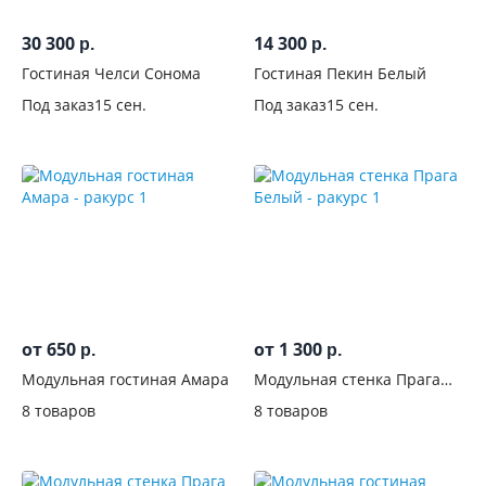
Черные
10
30 300
14 300
р.
р.
Гостиная Челси Сонома
Гостиная Пекин Белый
сонома
Под заказ
15 сен.
Под заказ
15 сен.
66
шимо
светлый
1
шимо
темный
2
от 650
от 1 300
р.
р.
Стиль
Модульная гостиная Амара
Модульная стенка Прага
Белый
Производитель
8 товаров
8 товаров