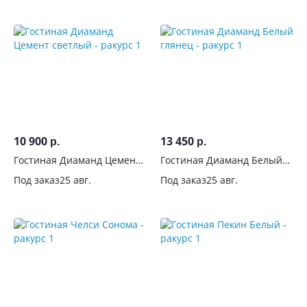
На
ножках
С
ручками
Цвет
10 900
13 450
р.
р.
Светлые
Гостиная Диаманд Цемент
Гостиная Диаманд Белый
208
светлый
глянец
Под заказ
25 авг.
Под заказ
25 авг.
Белые
163
Венге
56
Серые
77
Бежевые
31