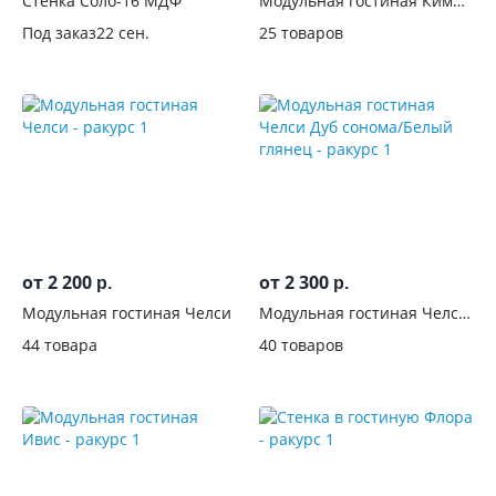
Стенка Соло-16 МДФ
Модульная гостиная Ким
см
Белый глянец/Венге
Под заказ
22 сен.
25 товаров
Глубина,
см
Высота,
см
Вид
Конструкция
от 2 200
от 2 300
р.
р.
Модульная гостиная Челси
Модульная гостиная Челси
Тип
Дуб сонома/Белый глянец
установки
44 товара
40 товаров
Материал
фасадов
Поверхность