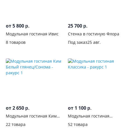
фасадов
С
фрезеровкой
от 5 800
25 700
р.
р.
Модульная гостиная Ивис
Стенка в гостиную Флора
С
зеркалом
8 товаров
Под заказ
25 авг.
Со
стеклянными
дверцами
С
комодом
Со
от 2 650
от 1 100
р.
р.
шкафом
Модульная гостиная Ким
Модульная гостиная
Белый глянец/Сонома
Классика
Штанга
22 товара
52 товара