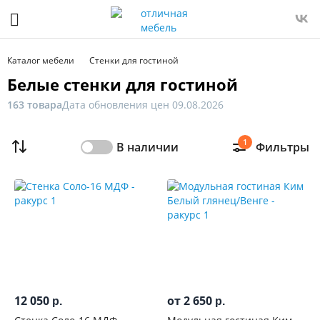
Фильтр
Только
Каталог мебели
Стенки для гостиной
в
Белые стенки для гостиной
наличии
163 товара
Дата обновления цен 09.08.2026
Цена
1
В наличии
Фильтры
От
До
Распродажа
мебели
Новинка
12 050
от 2 650
р.
р.
Ширина,